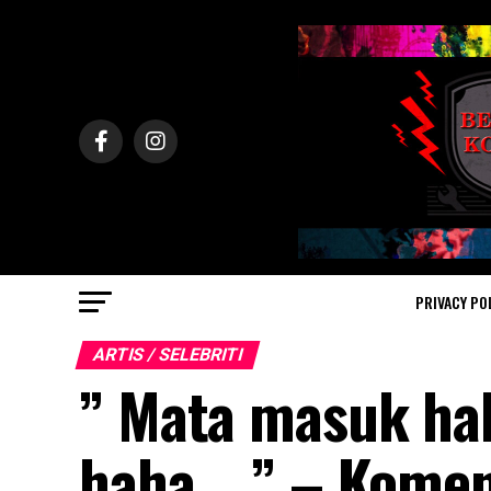
PRIVACY PO
ARTIS / SELEBRITI
” Mata masuk habu
haha.. ” – Komen