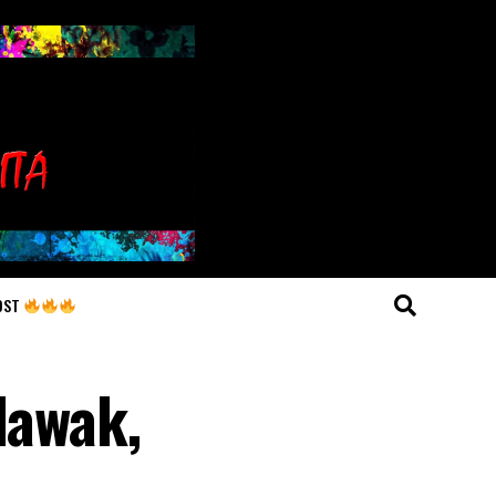
OST
lawak,