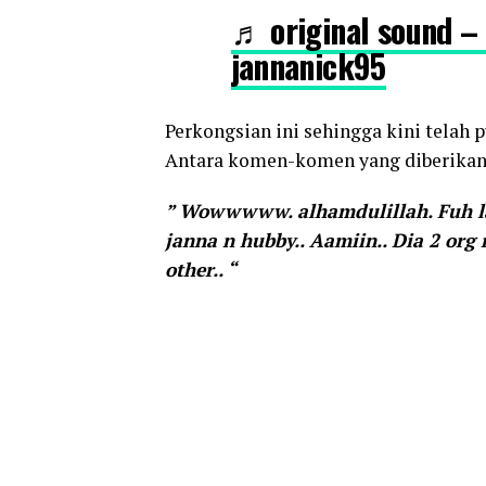
♬ original sound –
jannanick95
Perkongsian ini sehingga kini telah 
Antara komen-komen yang diberikan 
” Wowwwww. alhamdulillah. Fuh la
janna n hubby.. Aamiin.. Dia 2 or
other.. “