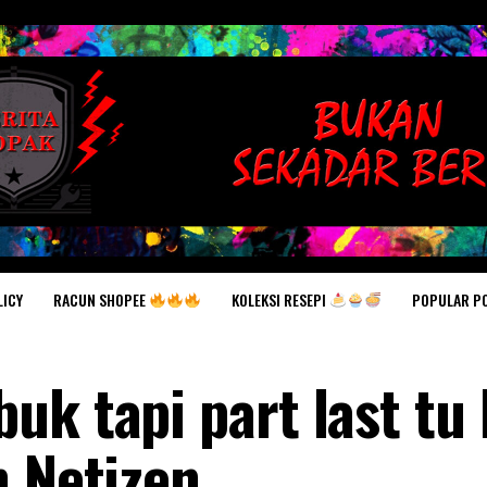
RACUN SHOPEE
KOLEKSI RESEPI
POPULAR P
LICY
k tapi part last tu 
 Netizen