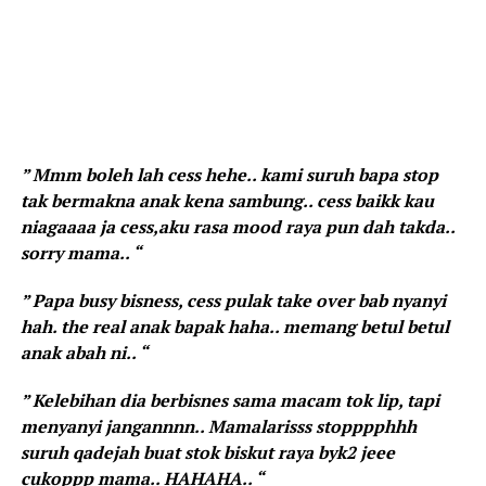
” Mmm boleh lah cess hehe.. kami suruh bapa stop
tak bermakna anak kena sambung.. cess baikk kau
niagaaaa ja cess,aku rasa mood raya pun dah takda..
sorry mama.. “
” Papa busy bisness, cess pulak take over bab nyanyi
hah. the real anak bapak haha.. memang betul betul
anak abah ni.. “
” Kelebihan dia berbisnes sama macam tok lip, tapi
menyanyi jangannnn.. Mamalarisss stopppphhh
suruh qadejah buat stok biskut raya byk2 jeee
cukoppp mama.. HAHAHA.. “