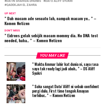
DATIN SHAHIDA DHERBS
DATO ALIFF SYUKRI
QADEKJAH EL ZAHRA
UP NEXT
” Dah macam ade sesuatu lah, nampak macam ye.. ” –
Komen Netizen
DON'T MISS
” Eidrees gelak sebijik macam mommy dia. No DNA test
needed, haha.. ” – Komen Netizen
YOU MAY LIKE
” Waktu Ammar lahir kat dunia ni, saya rasa
saya tak ready lagi jadi abah.. ” – DS Aliff
Syukri
” Suka sangat Dato’ Aliff ni sebab confident
pergi dulu. First time tengok Amayan
terhibur.. ” – Komen Netizen