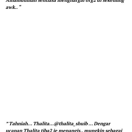
Alhamdulilah sentiasa menghargai org2 di sekeliling
awk.. “
” Tahniah… Thalita…@thalita_shuib … Dengar
ucapan Thalita tiba2 je menangis.. mungkin sebagai