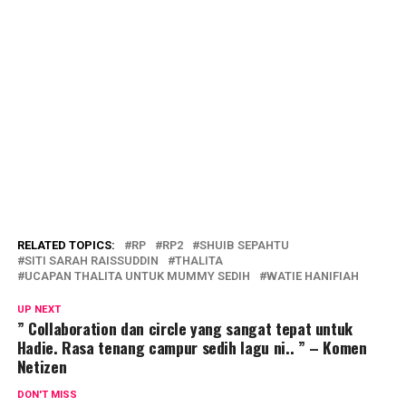
RELATED TOPICS:
RP
RP2
SHUIB SEPAHTU
SITI SARAH RAISSUDDIN
THALITA
UCAPAN THALITA UNTUK MUMMY SEDIH
WATIE HANIFIAH
UP NEXT
” Collaboration dan circle yang sangat tepat untuk
Hadie. Rasa tenang campur sedih lagu ni.. ” – Komen
Netizen
DON'T MISS