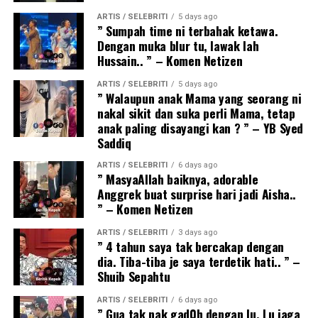
ARTIS / SELEBRITI
5 days ago
” Sumpah time ni terbahak ketawa.
Dengan muka blur tu, lawak lah
Hussain.. ” – Komen Netizen
ARTIS / SELEBRITI
5 days ago
” Walaupun anak Mama yang seorang ni
nakal sikit dan suka perli Mama, tetap
anak paling disayangi kan ? ” – YB Syed
Saddiq
ARTIS / SELEBRITI
6 days ago
” MasyaAllah baiknya, adorable
Anggrek buat surprise hari jadi Aisha..
” – Komen Netizen
ARTIS / SELEBRITI
3 days ago
” 4 tahun saya tak bercakap dengan
dia. Tiba-tiba je saya terdetik hati.. ” –
Shuib Sepahtu
ARTIS / SELEBRITI
6 days ago
” Gua tak nak gad0h dengan lu. Lu jaga