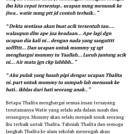
ibu kita cepat tersentap.. ucapan mmg menusuk ke
jiwa.. watie mmg ptt jd contoh terbaik.. “
” Dekta sentiasa akan buat acik tersentuh tau….
walaupun dlm ape jua keadaan… Ape lagi dgn
ucapan dia kali ni .. dengan nada yang sangatttt
sofffttt… Dan ucapan untuk mummy yg sgt
menghargai mummy tu Yaallah… Luruh jantung acik
ni… Air mata jgn ckp lahhhh.. “
” Aku pulak yang basah pipi dengar ucapan Thalita
ni. part untuk mummy tu sumpah lah menusuk ke
hati.. ikhlas dari hati seorang anak.. “
Betapa Thalita menghargai semua insan tersayang
terutamanya Watie yang selalu ada dalam susah dan
senangnya. Mummy akan selalu menjadi sosok seorang
ibu terbaik untuk Thalita. Tahniah Thalita dan semoga
langkah Thalita ke alam sekolah menengah akan