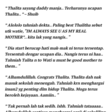
” Thalita sayang daddy manja.. Terharunya ucapan
Thalita.. ” – Shuib
” Alololo tahniah dekta.. Paling best Thalitha sebut
utk watie, “IM ALWAYS SEE U AS MY REAL
MOTHER”.. kita lak yang nangis.. “
” Dia start berucap hati mak-mak ni terus tersentap.
Tersentuh dengar ucapan dia.. Nangis terus ni haa..
Tahniah Talita n to Wati u must be good mother to
them.. “
” Alhamdulillah. Congrats Thalita. Thalita dah nak
masuk sekolah menengah. Tahniah krn menghargai
insan2 yg penting dlm hidup Thalita. Moga terus
beroleh kejayaan. Aamiin.. “
” Tak pernah lah tak sedih. Ishh. Tahniah tataaaaa..