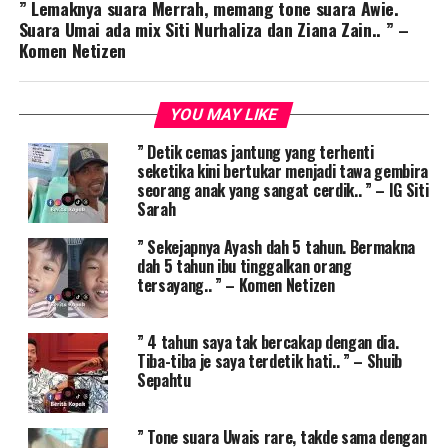
” Lemaknya suara Merrah, memang tone suara Awie.
Suara Umai ada mix Siti Nurhaliza dan Ziana Zain.. ” –
Komen Netizen
YOU MAY LIKE
” Detik cemas jantung yang terhenti
seketika kini bertukar menjadi tawa gembira
seorang anak yang sangat cerdik.. ” – IG Siti
Sarah
” Sekejapnya Ayash dah 5 tahun. Bermakna
dah 5 tahun ibu tinggalkan orang
tersayang.. ” – Komen Netizen
” 4 tahun saya tak bercakap dengan dia.
Tiba-tiba je saya terdetik hati.. ” – Shuib
Sepahtu
” Tone suara Uwais rare, takde sama dengan