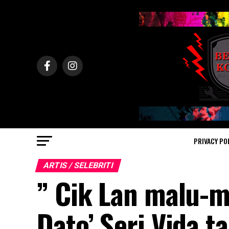
PRIVACY PO
ARTIS / SELEBRITI
” Cik Lan malu-ma
Dato’ Seri Vida t