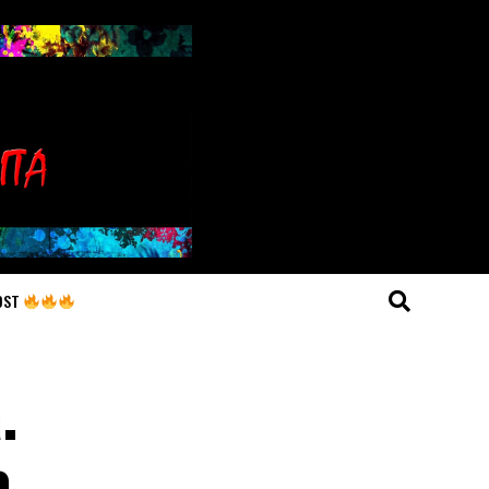
OST
.
,