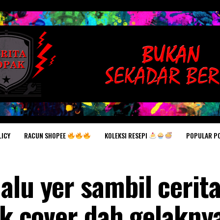
RACUN SHOPEE
KOLEKSI RESEPI
POPULAR P
LICY
lu yer sambil cerita
ak cover dah gelaknya