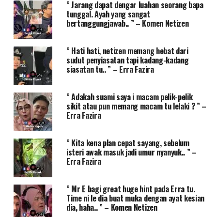
” Jarang dapat dengar luahan seorang bapa
tunggal. Ayah yang sangat
bertanggungjawab.. ” – Komen Netizen
” Hati hati, netizen memang hebat dari
sudut penyiasatan tapi kadang-kadang
siasatan tu.. ” – Erra Fazira
” Adakah suami saya i macam pelik-pelik
sikit atau pun memang macam tu lelaki ? ” –
Erra Fazira
” Kita kena plan cepat sayang, sebelum
isteri awak masuk jadi umur nyanyuk.. ” –
Erra Fazira
” Mr E bagi great huge hint pada Erra tu.
Time ni le dia buat muka dengan ayat kesian
dia, haha.. ” – Komen Netizen