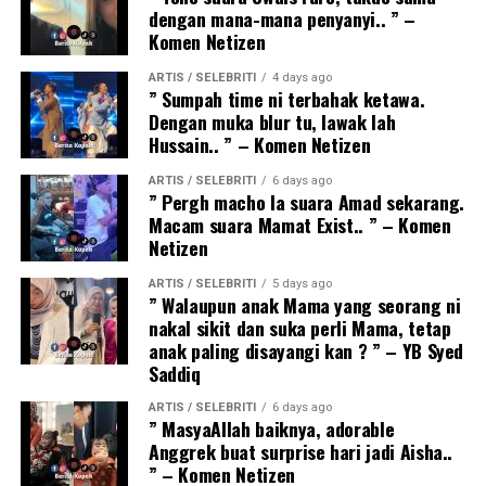
dengan mana-mana penyanyi.. ” –
Komen Netizen
ARTIS / SELEBRITI
4 days ago
” Sumpah time ni terbahak ketawa.
Dengan muka blur tu, lawak lah
Hussain.. ” – Komen Netizen
ARTIS / SELEBRITI
6 days ago
” Pergh macho la suara Amad sekarang.
Macam suara Mamat Exist.. ” – Komen
Netizen
ARTIS / SELEBRITI
5 days ago
” Walaupun anak Mama yang seorang ni
nakal sikit dan suka perli Mama, tetap
anak paling disayangi kan ? ” – YB Syed
Saddiq
ARTIS / SELEBRITI
6 days ago
” MasyaAllah baiknya, adorable
Anggrek buat surprise hari jadi Aisha..
” – Komen Netizen