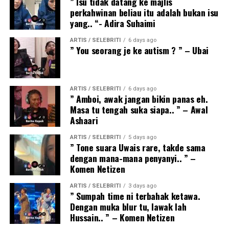
” Isu tidak datang ke majlis
perkahwinan beliau itu adalah bukan isu
yang.. “- Adira Suhaimi
ARTIS / SELEBRITI
6 days ago
” You seorang je ke autism ? ” – Ubai
ARTIS / SELEBRITI
6 days ago
” Amboi, awak jangan bikin panas eh.
Masa tu tengah suka siapa.. ” – Awal
Ashaari
ARTIS / SELEBRITI
5 days ago
” Tone suara Uwais rare, takde sama
dengan mana-mana penyanyi.. ” –
Komen Netizen
ARTIS / SELEBRITI
3 days ago
” Sumpah time ni terbahak ketawa.
Dengan muka blur tu, lawak lah
Hussain.. ” – Komen Netizen