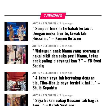
TRENDING
ARTIS / SELEBRITI
5 days ago
” Sumpah time ni terbahak ketawa.
Dengan muka blur tu, lawak lah
Hussain.. ” – Komen Netizen
ARTIS / SELEBRITI
6 days ago
” Walaupun anak Mama yang seorang ni
nakal sikit dan suka perli Mama, tetap
anak paling disayangi kan ? ” – YB Syed
Saddiq
ARTIS / SELEBRITI
4 days ago
” 4 tahun saya tak bercakap dengan
dia. Tiba-tiba je saya terdetik hati.. ” –
Shuib Sepahtu
ARTIS / SELEBRITI
5 days ago
” Saya bukan cakap Hussain tak bagus
tapi.. ” – Datuk Syafinaz