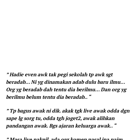
” Hadie even awk tak pegi sekolah tp awk sgt
beradab… Ni yg dinamakan adab dulu baru ilmu…
Org yg beradab dah tentu dia berilmu… Dan org yg
berilmu belum tentu dia beradab.. “
” Tp bagus awak ni dik. akak tgk live awak odda dgn
sape lg sorg tu, odda tgh joget2, awak alihkan
pandangan awak. Bgs ajaran keluarga awak.. “
” Masa live paknil, ada org komen pasal ina naim.