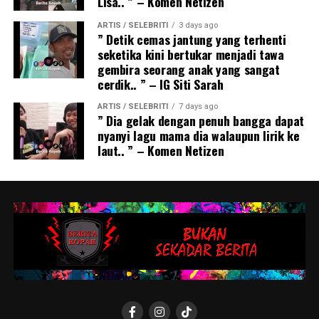
Lisa.. ” – Komen Netizen
ARTIS / SELEBRITI
3 days ago
” Detik cemas jantung yang terhenti
seketika kini bertukar menjadi tawa
gembira seorang anak yang sangat
cerdik.. ” – IG Siti Sarah
ARTIS / SELEBRITI
7 days ago
” Dia gelak dengan penuh bangga dapat
nyanyi lagu mama dia walaupun lirik ke
laut.. ” – Komen Netizen