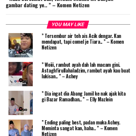
gambar dating ye.. ” – Komen Netizen
YOU MAY LIKE
” Tersembur air teh ais Acik dengar. Kan
mendapat, tapi comel je Tiara.. ” – Komen
Netizen
” Woiii, rambut ayah dah lah macam gini.
Astaghfirullahaladzim, rambut ayah kau buat
lukisan.. ” – Achey
” Dia ingat dia Abang Jamil ke nak ajak kita
gi Bazar Ramadhan.. ” – Elly Mazlein
” Ending paling best, padan muka Achey.
Meminta sangat kan, haha.. ” – Komen
Netizen