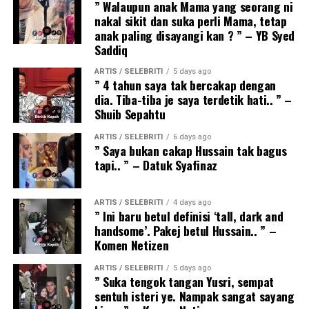
” Walaupun anak Mama yang seorang ni
nakal sikit dan suka perli Mama, tetap
anak paling disayangi kan ? ” – YB Syed
Saddiq
ARTIS / SELEBRITI
5 days ago
” 4 tahun saya tak bercakap dengan
dia. Tiba-tiba je saya terdetik hati.. ” –
Shuib Sepahtu
ARTIS / SELEBRITI
6 days ago
” Saya bukan cakap Hussain tak bagus
tapi.. ” – Datuk Syafinaz
ARTIS / SELEBRITI
4 days ago
” Ini baru betul definisi ‘tall, dark and
handsome’. Pakej betul Hussain.. ” –
Komen Netizen
ARTIS / SELEBRITI
5 days ago
” Suka tengok tangan Yusri, sempat
sentuh isteri ye. Nampak sangat sayang