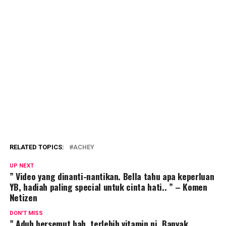
RELATED TOPICS:
ACHEY
UP NEXT
” Video yang dinanti-nantikan. Bella tahu apa keperluan
YB, hadiah paling special untuk cinta hati.. ” – Komen
Netizen
DON'T MISS
” Aduh bersemut bah, terlebih vitamin ni. Banyak