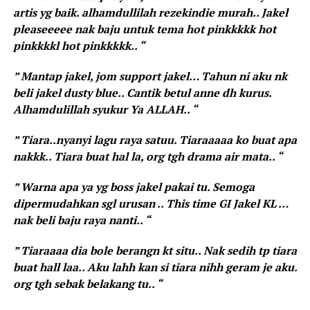
artis yg baik. alhamdullilah rezekindie murah.. Jakel
pleaseeeee nak baju untuk tema hot pinkkkkk hot
pinkkkkl hot pinkkkkk.. “
” Mantap jakel, jom support jakel… Tahun ni aku nk
beli jakel dusty blue.. Cantik betul anne dh kurus.
Alhamdulillah syukur Ya ALLAH.. “
” Tiara..nyanyi lagu raya satuu. Tiaraaaaa ko buat apa
nakkk.. Tiara buat hal la, org tgh drama air mata.. “
” Warna apa ya yg boss jakel pakai tu. Semoga
dipermudahkan sgl urusan .. This time GI Jakel KL …
nak beli baju raya nanti.. “
” Tiaraaaa dia bole berangn kt situ.. Nak sedih tp tiara
buat hall laa.. Aku lahh kan si tiara nihh geram je aku.
org tgh sebak belakang tu.. “