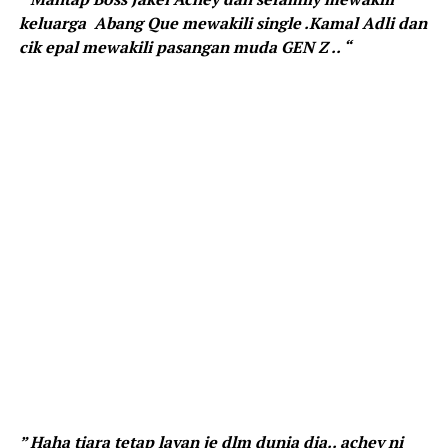
keluarga Abang Que mewakili single .Kamal Adli dan
cik epal mewakili pasangan muda GEN Z .. “
” Haha tiara tetap layan je dlm dunia dia.. achey ni