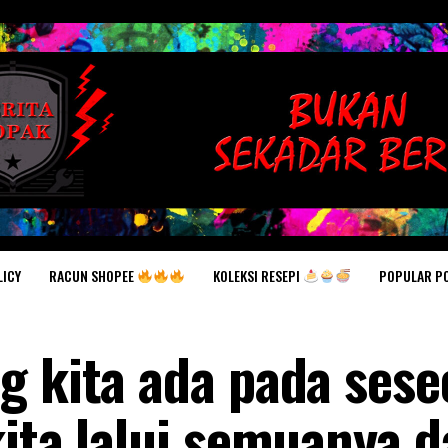
RACUN SHOPEE
KOLEKSI RESEPI
POPULAR P
LICY
g kita ada pada ses
ita lalui semuanya d