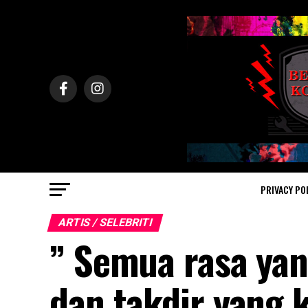
PRIVACY PO
ARTIS / SELEBRITI
” Semua rasa yan
dan takdir yang k