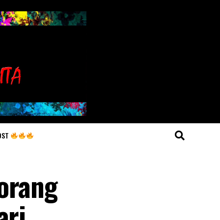
OST
eorang
ari