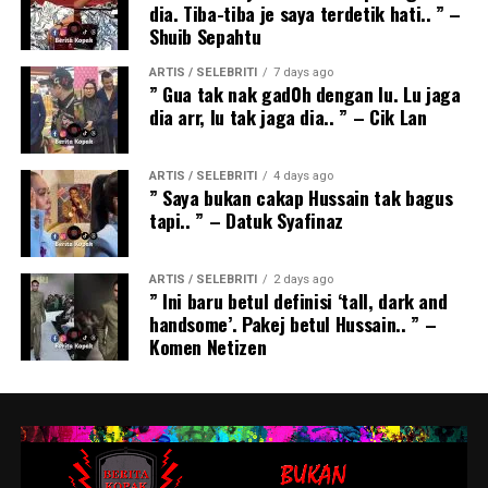
dia. Tiba-tiba je saya terdetik hati.. ” –
Shuib Sepahtu
ARTIS / SELEBRITI
7 days ago
” Gua tak nak gad0h dengan lu. Lu jaga
dia arr, lu tak jaga dia.. ” – Cik Lan
ARTIS / SELEBRITI
4 days ago
” Saya bukan cakap Hussain tak bagus
tapi.. ” – Datuk Syafinaz
ARTIS / SELEBRITI
2 days ago
” Ini baru betul definisi ‘tall, dark and
handsome’. Pakej betul Hussain.. ” –
Komen Netizen