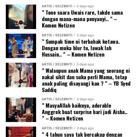
ARTIS / SELEBRITI
6 days ago
” Tone suara Uwais rare, takde sama
dengan mana-mana penyanyi.. ” –
Komen Netizen
ARTIS / SELEBRITI
5 days ago
” Sumpah time ni terbahak ketawa.
Dengan muka blur tu, lawak lah
Hussain.. ” – Komen Netizen
ARTIS / SELEBRITI
5 days ago
” Walaupun anak Mama yang seorang ni
nakal sikit dan suka perli Mama, tetap
anak paling disayangi kan ? ” – YB Syed
Saddiq
ARTIS / SELEBRITI
6 days ago
” MasyaAllah baiknya, adorable
Anggrek buat surprise hari jadi Aisha..
” – Komen Netizen
ARTIS / SELEBRITI
3 days ago
” 4 tahun saya tak bercakap dengan