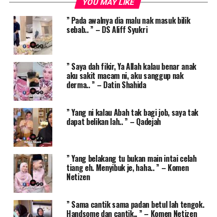
YOU MAY LIKE
” Pada awalnya dia malu nak masuk bilik
sebab.. ” – DS Aliff Syukri
” Saya dah fikir, Ya Allah kalau benar anak
aku sakit macam ni, aku sanggup nak
derma.. ” – Datin Shahida
” Yang ni kalau Abah tak bagi job, saya tak
dapat belikan lah.. ” – Qadejah
” Yang belakang tu bukan main intai celah
tiang eh. Menyibuk je, haha.. ” – Komen
Netizen
” Sama cantik sama padan betul lah tengok.
Handsome dan cantik.. ” – Komen Netizen