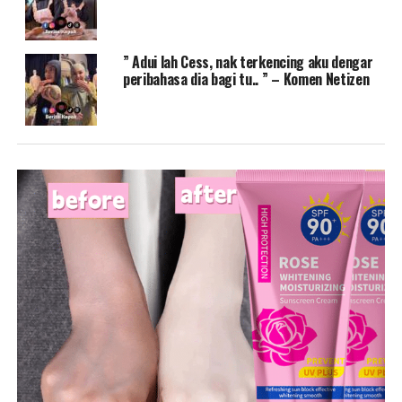
” Adui lah Cess, nak terkencing aku dengar
peribahasa dia bagi tu.. ” – Komen Netizen