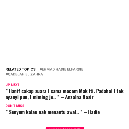
RELATED TOPICS:
EHMAD HADIE ELFARDIE
QADEJAH EL ZAHRA
UP NEXT
” Hanif cakap suara I sama macam Mak Iti. Padahal I tak
nyanyi pun, I miming je.. ” – Anzalna Nasir
DON'T MISS
” Senyum kalau nak menantu awal.. ” – Hadie