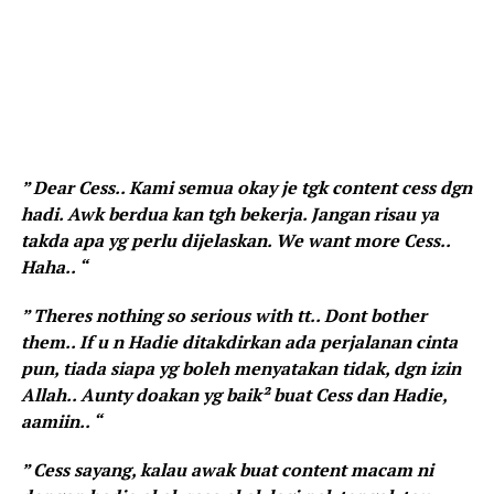
” Dear Cess.. Kami semua okay je tgk content cess dgn
hadi. Awk berdua kan tgh bekerja. Jangan risau ya
takda apa yg perlu dijelaskan. We want more Cess..
Haha.. “
” Theres nothing so serious with tt.. Dont bother
them.. If u n Hadie ditakdirkan ada perjalanan cinta
pun, tiada siapa yg boleh menyatakan tidak, dgn izin
Allah.. Aunty doakan yg baik² buat Cess dan Hadie,
aamiin.. “
” Cess sayang, kalau awak buat content macam ni