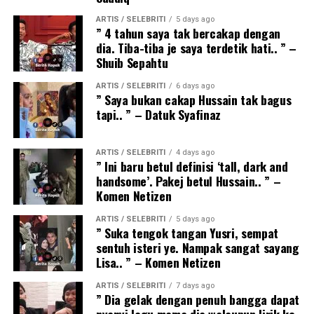
ARTIS / SELEBRITI
5 days ago
” 4 tahun saya tak bercakap dengan
dia. Tiba-tiba je saya terdetik hati.. ” –
Shuib Sepahtu
ARTIS / SELEBRITI
6 days ago
” Saya bukan cakap Hussain tak bagus
tapi.. ” – Datuk Syafinaz
ARTIS / SELEBRITI
4 days ago
” Ini baru betul definisi ‘tall, dark and
handsome’. Pakej betul Hussain.. ” –
Komen Netizen
ARTIS / SELEBRITI
5 days ago
” Suka tengok tangan Yusri, sempat
sentuh isteri ye. Nampak sangat sayang
Lisa.. ” – Komen Netizen
ARTIS / SELEBRITI
7 days ago
” Dia gelak dengan penuh bangga dapat
nyanyi lagu mama dia walaupun lirik ke