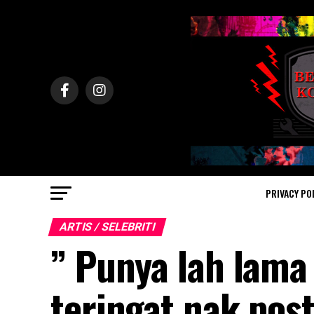
PRIVACY PO
ARTIS / SELEBRITI
” Punya lah lama
teringat nak post.