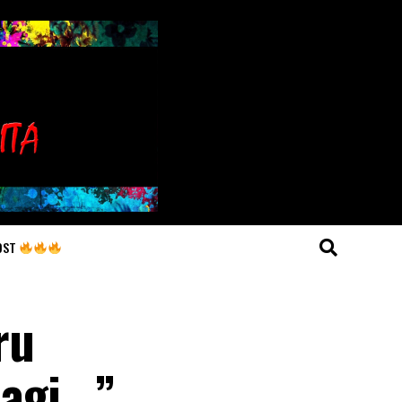
OST
ru
agi.. ”