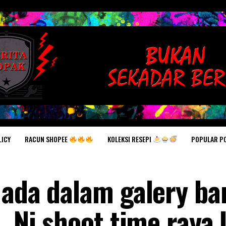
RACUN SHOPEE
KOLEKSI RESEPI
POPULAR P
LICY
 ada dalam galery ba
 Ni shoot time raya l