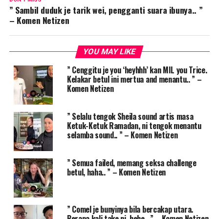
” Sambil duduk je tarik wei, pengganti suara ibunya.. ”
– Komen Netizen
YOU MAY LIKE
” Cenggitu je you ‘heyhhh’ kan MIL you Trice.
Kelakar betul ini mertua and menantu.. ” –
Komen Netizen
” Selalu tengok Sheila sound artis masa
Ketuk-Ketuk Ramadan, ni tengok menantu
selamba sound.. ” – Komen Netizen
” Semua failed, memang seksa challenge
betul, haha.. ” – Komen Netizen
” Comel je bunyinya bila bercakap utara.
Berapa kali take ni, hehe.. ” – Komen Netizen