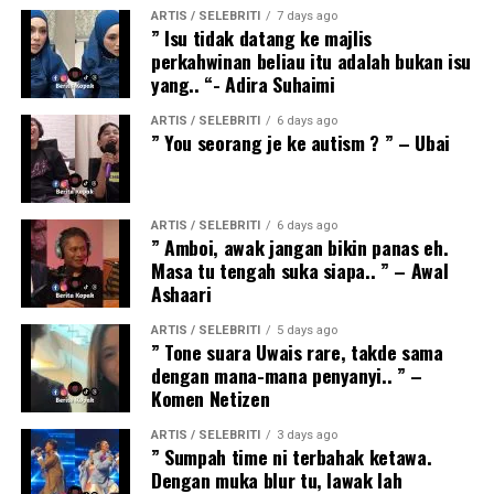
ARTIS / SELEBRITI
7 days ago
” Isu tidak datang ke majlis
perkahwinan beliau itu adalah bukan isu
yang.. “- Adira Suhaimi
ARTIS / SELEBRITI
6 days ago
” You seorang je ke autism ? ” – Ubai
ARTIS / SELEBRITI
6 days ago
” Amboi, awak jangan bikin panas eh.
Masa tu tengah suka siapa.. ” – Awal
Ashaari
ARTIS / SELEBRITI
5 days ago
” Tone suara Uwais rare, takde sama
dengan mana-mana penyanyi.. ” –
Komen Netizen
ARTIS / SELEBRITI
3 days ago
” Sumpah time ni terbahak ketawa.
Dengan muka blur tu, lawak lah