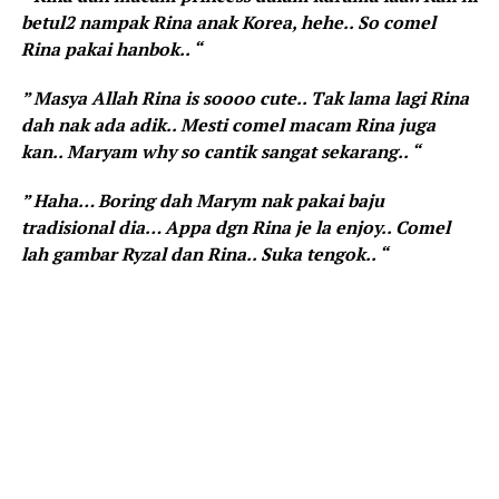
betul2 nampak Rina anak Korea, hehe.. So comel
Rina pakai hanbok.. “
” Masya Allah Rina is soooo cute.. Tak lama lagi Rina
dah nak ada adik.. Mesti comel macam Rina juga
kan.. Maryam why so cantik sangat sekarang.. “
” Haha… Boring dah Marym nak pakai baju
tradisional dia… Appa dgn Rina je la enjoy.. Comel
lah gambar Ryzal dan Rina.. Suka tengok.. “