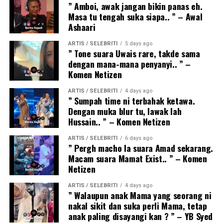
” Amboi, awak jangan bikin panas eh.
Masa tu tengah suka siapa.. ” – Awal
Ashaari
ARTIS / SELEBRITI
5 days ago
” Tone suara Uwais rare, takde sama
dengan mana-mana penyanyi.. ” –
Komen Netizen
ARTIS / SELEBRITI
4 days ago
” Sumpah time ni terbahak ketawa.
Dengan muka blur tu, lawak lah
Hussain.. ” – Komen Netizen
ARTIS / SELEBRITI
6 days ago
” Pergh macho la suara Amad sekarang.
Macam suara Mamat Exist.. ” – Komen
Netizen
ARTIS / SELEBRITI
4 days ago
” Walaupun anak Mama yang seorang ni
nakal sikit dan suka perli Mama, tetap
anak paling disayangi kan ? ” – YB Syed