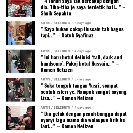
” 4 tahun saya tak bercakap dengan
dia. Tiba-tiba je saya terdetik hati.. ” –
Shuib Sepahtu
ARTIS / SELEBRITI
6 days ago
” Saya bukan cakap Hussain tak bagus
tapi.. ” – Datuk Syafinaz
ARTIS / SELEBRITI
4 days ago
” Ini baru betul definisi ‘tall, dark and
handsome’. Pakej betul Hussain.. ” –
Komen Netizen
ARTIS / SELEBRITI
5 days ago
” Suka tengok tangan Yusri, sempat
sentuh isteri ye. Nampak sangat sayang
Lisa.. ” – Komen Netizen
ARTIS / SELEBRITI
7 days ago
” Dia gelak dengan penuh bangga dapat
nyanyi lagu mama dia walaupun lirik ke
laut.. ” – Komen Netizen