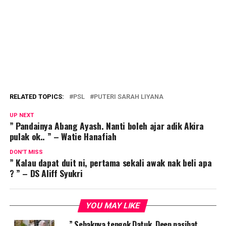
RELATED TOPICS:
PSL
PUTERI SARAH LIYANA
UP NEXT
” Pandainya Abang Ayash. Nanti boleh ajar adik Akira
pulak ok.. ” – Watie Hanafiah
DON'T MISS
” Kalau dapat duit ni, pertama sekali awak nak beli apa
? ” – DS Aliff Syukri
YOU MAY LIKE
” Sebaknya tengok Datuk. Deep nasihat