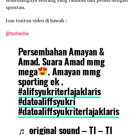
sememangnya seorang yang random dan penuh dengan
spontan.
Jom tonton video di bawah :
@tashaillia
Persembahan Amayan &
Amad. Suara Amad mmg
mega
. Amayan mmg
sporting ek .
#alifsyukriterlajaklaris
#datoaliffsyukri
#datoaliffsyukriterlajaklaris
♬ original sound – TI – TI