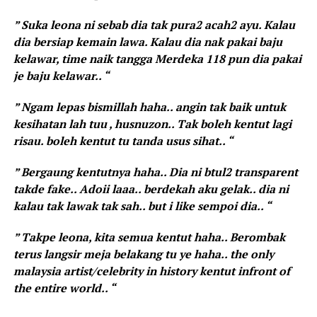
” Suka leona ni sebab dia tak pura2 acah2 ayu. Kalau
dia bersiap kemain lawa. Kalau dia nak pakai baju
kelawar, time naik tangga Merdeka 118 pun dia pakai
je baju kelawar.. “
” Ngam lepas bismillah haha.. angin tak baik untuk
kesihatan lah tuu , husnuzon.. Tak boleh kentut lagi
risau. boleh kentut tu tanda usus sihat.. “
” Bergaung kentutnya haha.. Dia ni btul2 transparent
takde fake.. Adoii laaa.. berdekah aku gelak.. dia ni
kalau tak lawak tak sah.. but i like sempoi dia.. “
” Takpe leona, kita semua kentut haha.. Berombak
terus langsir meja belakang tu ye haha.. the only
malaysia artist/celebrity in history kentut infront of
the entire world.. “