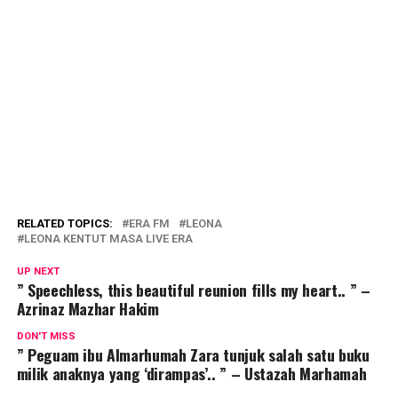
RELATED TOPICS:
ERA FM
LEONA
LEONA KENTUT MASA LIVE ERA
UP NEXT
” Speechless, this beautiful reunion fills my heart.. ” –
Azrinaz Mazhar Hakim
DON'T MISS
” Peguam ibu Almarhumah Zara tunjuk salah satu buku
milik anaknya yang ‘dirampas’.. ” – Ustazah Marhamah