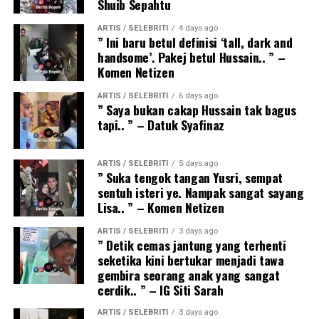
Shuib Sepahtu
ARTIS / SELEBRITI
4 days ago
” Ini baru betul definisi ‘tall, dark and
handsome’. Pakej betul Hussain.. ” –
Komen Netizen
ARTIS / SELEBRITI
6 days ago
” Saya bukan cakap Hussain tak bagus
tapi.. ” – Datuk Syafinaz
ARTIS / SELEBRITI
5 days ago
” Suka tengok tangan Yusri, sempat
sentuh isteri ye. Nampak sangat sayang
Lisa.. ” – Komen Netizen
ARTIS / SELEBRITI
3 days ago
” Detik cemas jantung yang terhenti
seketika kini bertukar menjadi tawa
gembira seorang anak yang sangat
cerdik.. ” – IG Siti Sarah
ARTIS / SELEBRITI
3 days ago