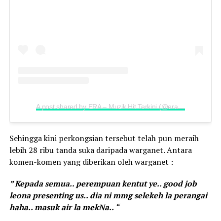
A post shared by ERA – Muzik Hit Terkini (@era.je)
Sehingga kini perkongsian tersebut telah pun meraih
lebih 28 ribu tanda suka daripada warganet. Antara
komen-komen yang diberikan oleh warganet :
” Kepada semua.. perempuan kentut ye.. good job
leona presenting us.. dia ni mmg selekeh la perangai
haha.. masuk air la mekNa.. “