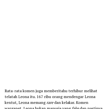
Rata-rata komen juga memberitahu terhibur melihat
telatah Leona itu. 167 ribu orang mendengar Leona
kentut, Leona memang
rare
dan kelakar. Komen
warganet, Leona bukan manusia yang
fake
dan pastinya