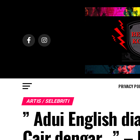
PRIVACY PO
ARTIS / SELEBRITI
” Adui English di
Cair dengar.. ” 