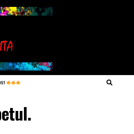
OST
etul.