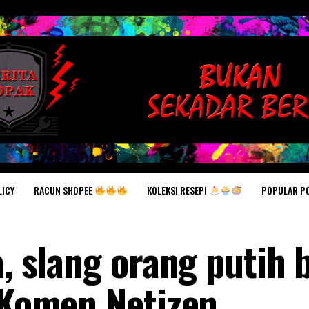
RACUN SHOPEE
KOLEKSI RESEPI
POPULAR P
LICY
a, slang orang putih b
– Komen Netizen