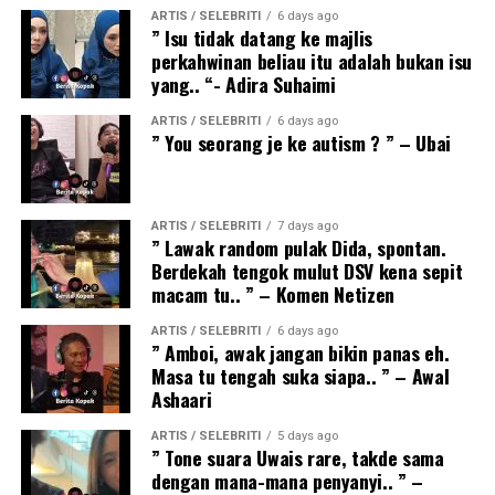
ARTIS / SELEBRITI
6 days ago
” Isu tidak datang ke majlis
perkahwinan beliau itu adalah bukan isu
yang.. “- Adira Suhaimi
ARTIS / SELEBRITI
6 days ago
” You seorang je ke autism ? ” – Ubai
ARTIS / SELEBRITI
7 days ago
” Lawak random pulak Dida, spontan.
Berdekah tengok mulut DSV kena sepit
macam tu.. ” – Komen Netizen
ARTIS / SELEBRITI
6 days ago
” Amboi, awak jangan bikin panas eh.
Masa tu tengah suka siapa.. ” – Awal
Ashaari
ARTIS / SELEBRITI
5 days ago
” Tone suara Uwais rare, takde sama
dengan mana-mana penyanyi.. ” –