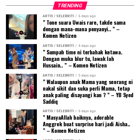
TRENDING
ARTIS / SELEBRITI
6 days ago
” Tone suara Uwais rare, takde sama
dengan mana-mana penyanyi.. ” –
Komen Netizen
ARTIS / SELEBRITI
4 days ago
” Sumpah time ni terbahak ketawa.
Dengan muka blur tu, lawak lah
Hussain.. ” – Komen Netizen
ARTIS / SELEBRITI
5 days ago
” Walaupun anak Mama yang seorang ni
nakal sikit dan suka perli Mama, tetap
anak paling disayangi kan ? ” – YB Syed
Saddiq
ARTIS / SELEBRITI
6 days ago
” MasyaAllah baiknya, adorable
Anggrek buat surprise hari jadi Aisha..
” – Komen Netizen