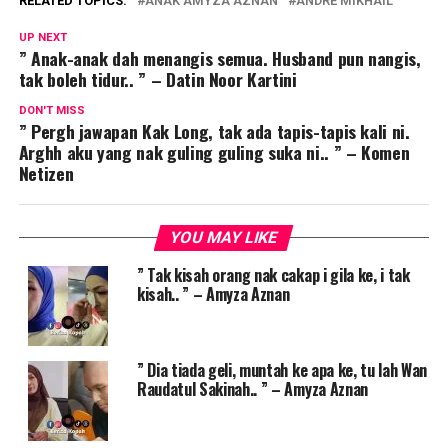
RELATED TOPICS:
ANAK AMYZA AZNAN
ANDRE MIKHAIL
UP NEXT
” Anak-anak dah menangis semua. Husband pun nangis,
tak boleh tidur.. ” – Datin Noor Kartini
DON'T MISS
” Pergh jawapan Kak Long, tak ada tapis-tapis kali ni.
Arghh aku yang nak guling guling suka ni.. ” – Komen
Netizen
YOU MAY LIKE
” Tak kisah orang nak cakap i gila ke, i tak
kisah.. ” – Amyza Aznan
” Dia tiada geli, muntah ke apa ke, tu lah Wan
Raudatul Sakinah.. ” – Amyza Aznan