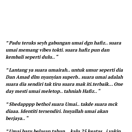
” Padu teruks seyh gabungan umai dgn hafiz.. suara
umai memang vibes tokti. suara hafiz pun dan
kembali seperti dulu.. “
” Lantang ya suara umairah.. untuk umur seperti dia
Dan Amad dlm nyanyian superb.. suara umai adalah
suara dia sendiri tak tiru suara mak iti.terbaik… One
day mesti umai meletop.. tahniah Hafiz.. “
” Shedapppp bethol suara Umai.. takde suara mck
diaaa. Identiti tersendiri. Insyallah umai akan
berjaya.. “
” Umai baru belasan tahun… kalu 25 keatas.. i yakin