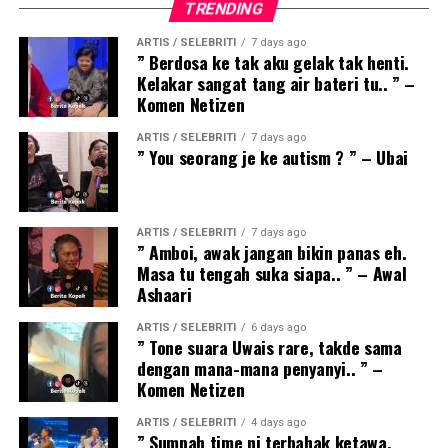
TRENDING
ARTIS / SELEBRITI
7 days ago
” Berdosa ke tak aku gelak tak henti.
Kelakar sangat tang air bateri tu.. ” –
Komen Netizen
ARTIS / SELEBRITI
7 days ago
” You seorang je ke autism ? ” – Ubai
ARTIS / SELEBRITI
7 days ago
” Amboi, awak jangan bikin panas eh.
Masa tu tengah suka siapa.. ” – Awal
Ashaari
ARTIS / SELEBRITI
6 days ago
” Tone suara Uwais rare, takde sama
dengan mana-mana penyanyi.. ” –
Komen Netizen
ARTIS / SELEBRITI
4 days ago
” Sumpah time ni terbahak ketawa.