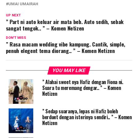
UMAI UMAIRAH
UP NEXT
” Part ni auto keluar air mata beb. Auto sedih, sebak
sangat tengok.. ” – Komen Netizen
DON'T MISS
” Rasa macam wedding vibe kampung. Cantik, simple,
penuh elegent tema diorang.. ” – Komen Netizen
YOU MAY LIKE
” Alahai sweet nya Hafiz dengan Fiona ni.
Suara tu meremang dengar.. ” – Komen
Netizen
” Sedap suaranya, lepas ni Hafiz boleh
berduet dengan isterinya sendiri.. ” – Komen
Netizen