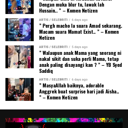
Dengan muka blur tu, lawak lah
Hussain.. ” – Komen Netizen
ARTIS / SELEBRITI
6 days ago
” Pergh macho la suara Amad sekarang.
Macam suara Mamat Exist.. ” – Komen
Netizen
ARTIS / SELEBRITI
5 days ago
” Walaupun anak Mama yang seorang ni
nakal sikit dan suka perli Mama, tetap
anak paling disayangi kan ? ” – YB Syed
Saddiq
ARTIS / SELEBRITI
6 days ago
” MasyaAllah baiknya, adorable
Anggrek buat surprise hari jadi Aisha..
” – Komen Netizen