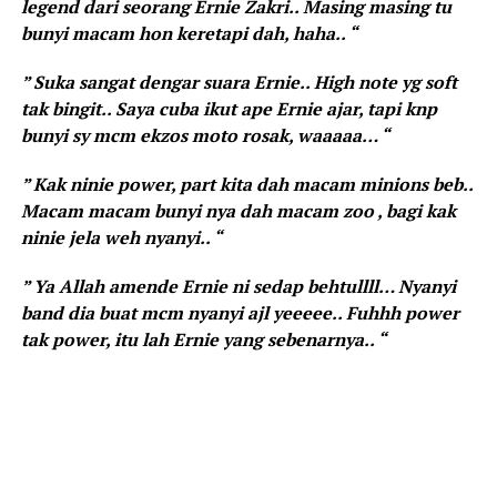
legend dari seorang Ernie Zakri.. Masing masing tu
bunyi macam hon keretapi dah, haha.. “
” Suka sangat dengar suara Ernie.. High note yg soft
tak bingit.. Saya cuba ikut ape Ernie ajar, tapi knp
bunyi sy mcm ekzos moto rosak, waaaaa… “
” Kak ninie power, part kita dah macam minions beb..
Macam macam bunyi nya dah macam zoo , bagi kak
ninie jela weh nyanyi.. “
” Ya Allah amende Ernie ni sedap behtullll… Nyanyi
band dia buat mcm nyanyi ajl yeeeee.. Fuhhh power
tak power, itu lah Ernie yang sebenarnya.. “