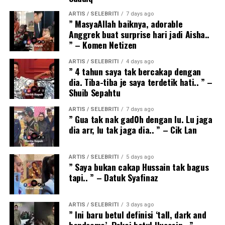
ARTIS / SELEBRITI
7 days ago
” MasyaAllah baiknya, adorable
Anggrek buat surprise hari jadi Aisha..
” – Komen Netizen
ARTIS / SELEBRITI
4 days ago
” 4 tahun saya tak bercakap dengan
dia. Tiba-tiba je saya terdetik hati.. ” –
Shuib Sepahtu
ARTIS / SELEBRITI
7 days ago
” Gua tak nak gad0h dengan lu. Lu jaga
dia arr, lu tak jaga dia.. ” – Cik Lan
ARTIS / SELEBRITI
5 days ago
” Saya bukan cakap Hussain tak bagus
tapi.. ” – Datuk Syafinaz
ARTIS / SELEBRITI
3 days ago
” Ini baru betul definisi ‘tall, dark and