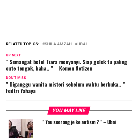
RELATED TOPICS:
SHILA AMZAH
UBAI
UP NEXT
” Semangat betul Tiara menyanyi. Siap gelek tu paling
cute tengok, haha.. ” – Komen Netizen
DON'T MISS
” Diganggu wanita misteri sebelum waktu berbuka.. ” –
Fedtri Yahaya
YOU MAY LIKE
” You seorang je ke autism ? ” – Ubai