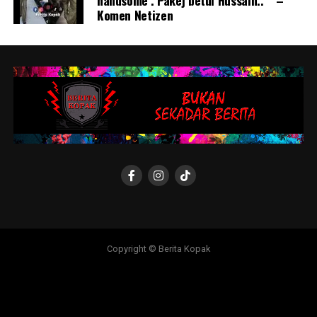
handsome’. Pakej betul Hussain.. ” –
Komen Netizen
Copyright © Berita Kopak