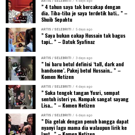
ARTIS / SELEBRITI
4 days ago
” 4 tahun saya tak bercakap dengan
dia. Tiba-tiba je saya terdetik hati.. ” –
Shuib Sepahtu
ARTIS / SELEBRITI
5 days ago
” Saya bukan cakap Hussain tak bagus
tapi.. ” – Datuk Syafinaz
ARTIS / SELEBRITI
3 days ago
” Ini baru betul definisi ‘tall, dark and
handsome’. Pakej betul Hussain.. ” –
Komen Netizen
ARTIS / SELEBRITI
4 days ago
” Suka tengok tangan Yusri, sempat
sentuh isteri ye. Nampak sangat sayang
Lisa.. ” – Komen Netizen
ARTIS / SELEBRITI
6 days ago
” Dia gelak dengan penuh bangga dapat
nyanyi lagu mama dia walaupun lirik ke
laut.. ” – Komen Netizen