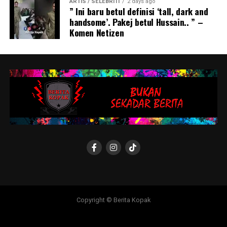
ARTIS / SELEBRITI
2 days ago
” Ini baru betul definisi ‘tall, dark and
handsome’. Pakej betul Hussain.. ” –
Komen Netizen
Copyright © Berita Kopak