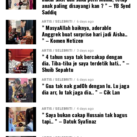
anak paling disayangi kan ? ” – YB Syed
Saddiq
ARTIS / SELEBRITI
6 days ago
” MasyaAllah baiknya, adorable
Anggrek buat surprise hari jadi Aisha..
” – Komen Netizen
ARTIS / SELEBRITI
3 days ago
” 4 tahun saya tak bercakap dengan
dia. Tiba-tiba je saya terdetik hati.. ” –
Shuib Sepahtu
ARTIS / SELEBRITI
6 days ago
” Gua tak nak gad0h dengan lu. Lu jaga
dia arr, lu tak jaga dia.. ” – Cik Lan
ARTIS / SELEBRITI
4 days ago
” Saya bukan cakap Hussain tak bagus
tapi.. ” – Datuk Syafinaz