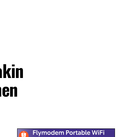
akin
men