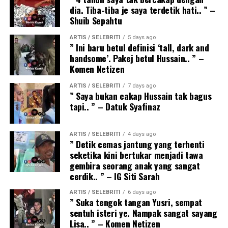
dia. Tiba-tiba je saya terdetik hati.. ” –
Shuib Sepahtu
ARTIS / SELEBRITI
5 days ago
” Ini baru betul definisi ‘tall, dark and
handsome’. Pakej betul Hussain.. ” –
Komen Netizen
ARTIS / SELEBRITI
7 days ago
” Saya bukan cakap Hussain tak bagus
tapi.. ” – Datuk Syafinaz
ARTIS / SELEBRITI
4 days ago
” Detik cemas jantung yang terhenti
seketika kini bertukar menjadi tawa
gembira seorang anak yang sangat
cerdik.. ” – IG Siti Sarah
ARTIS / SELEBRITI
6 days ago
” Suka tengok tangan Yusri, sempat
sentuh isteri ye. Nampak sangat sayang
Lisa.. ” – Komen Netizen