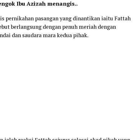
engok Ibu Azizah menangis..
s pernikahan pasangan yang dinantikan iaitu Fattah
ebut berlangsung dengan penuh meriah dengan
ndai dan saudara mara kedua pihak.
alah reaksi Fattah sejurus selesai akad nikah yang