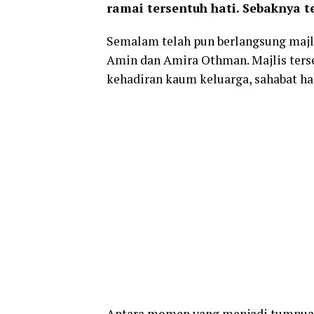
ramai tersentuh hati. Sebaknya t
Semalam telah pun berlangsung majli
Amin dan Amira Othman. Majlis ters
kehadiran kaum keluarga, sahabat ha
Antara momen yang menjadi tumpuan i