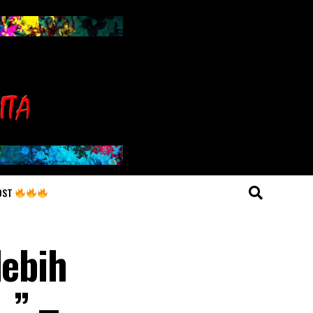
OST
lebih
 ” –