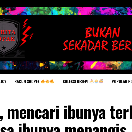
RACUN SHOPEE
KOLEKSI RESEPI
POPULAR P
LICY
, mencari ibunya ter
sa ibunya menangis..