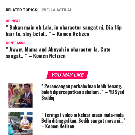
RELATED TOPICS:
BELLA ASTILAH
UP NEXT
” Bukan main eh Lala, in character sangat ni. Dia flip
hair tu, slay betul.. ” – Komen Netizen
DON'T MISS
” Awww, Mama and Abuyah in character la. Cute
sangat.. ” – Komen Netizen
YOU MAY LIKE
” Perancangan perkahwinan lebih tenang,
boleh dipercepatkan sebelum.. ” – YB Syed
Saddiq
” Teringat video ni keluar masa mula-mula
Bella ditinggalkan. Sedih sangat masa ni.. ”
– Komen Netizen