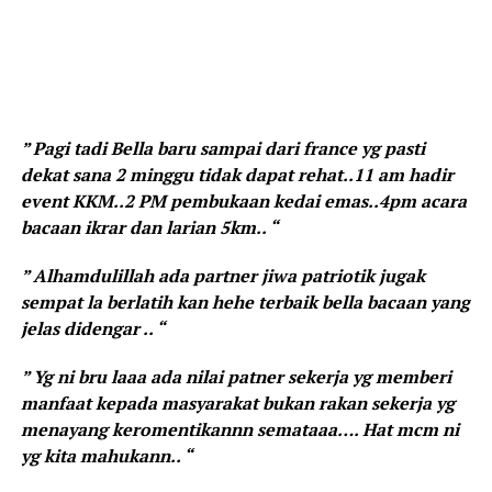
” Pagi tadi Bella baru sampai dari france yg pasti
dekat sana 2 minggu tidak dapat rehat..11 am hadir
event KKM..2 PM pembukaan kedai emas..4pm acara
bacaan ikrar dan larian 5km.. “
” Alhamdulillah ada partner jiwa patriotik jugak
sempat la berlatih kan hehe terbaik bella bacaan yang
jelas didengar .. “
” Yg ni bru laaa ada nilai patner sekerja yg memberi
manfaat kepada masyarakat bukan rakan sekerja yg
menayang keromentikannn semataaa…. Hat mcm ni
yg kita mahukann.. “