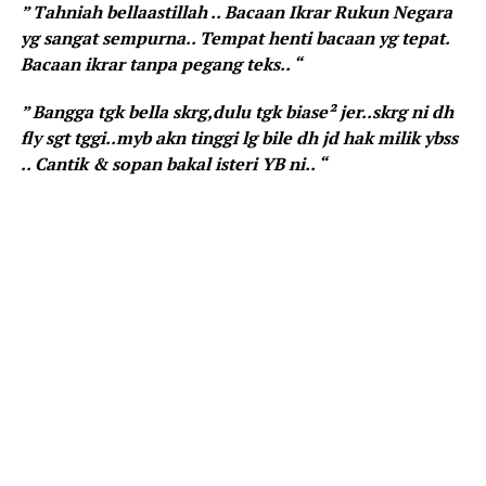
” Tahniah bellaastillah .. Bacaan Ikrar Rukun Negara
yg sangat sempurna.. Tempat henti bacaan yg tepat.
Bacaan ikrar tanpa pegang teks.. “
” Bangga tgk bella skrg,dulu tgk biase² jer..skrg ni dh
fly sgt tggi..myb akn tinggi lg bile dh jd hak milik ybss
.. Cantik & sopan bakal isteri YB ni.. “