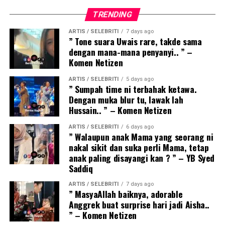
TRENDING
ARTIS / SELEBRITI
7 days ago
” Tone suara Uwais rare, takde sama
dengan mana-mana penyanyi.. ” –
Komen Netizen
ARTIS / SELEBRITI
5 days ago
” Sumpah time ni terbahak ketawa.
Dengan muka blur tu, lawak lah
Hussain.. ” – Komen Netizen
ARTIS / SELEBRITI
6 days ago
” Walaupun anak Mama yang seorang ni
nakal sikit dan suka perli Mama, tetap
anak paling disayangi kan ? ” – YB Syed
Saddiq
ARTIS / SELEBRITI
7 days ago
” MasyaAllah baiknya, adorable
Anggrek buat surprise hari jadi Aisha..
” – Komen Netizen