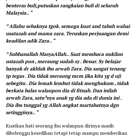
benteras buli,putuskan rangkaian buli di seluruh
Malaysia.. “
” Allahu sebaknya tgok. semoga kuat and tabah wahai
usatazah and mama zara. Teruskan perjuangan demi
keadilan adik Zara.. “
” Subhanallah MasyaAllah.. Saat membaca nukilan
ustazah pon , meraung sudah sy . Benar. Sy belajar
banyak dr akhlak ibu arwah Zara. Dia sangat tenang
tp tegas . Dia tidak meraung mcm jika kita yg d uji
sebegitu . Dia lemah lembut tidak menghukum , tidak
berkata balas walaupon dia di fitnah. Dan inilah
arwah Zara, satu²nya anak yg dia ada di dunia ini .
Dia ibu tunggal yg Allah angkat martabatnya dgn
setingginya.. “
Kuatkan hati seorang ibu walaupun dirinya masih
dibelenggu kesedihan tetapi tetap mampu memberikan