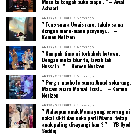
Masa tu tengah suka siapa.. ” – Awal
Ashaari
ARTIS / SELEBRITI
5 days ago
” Tone suara Uwais rare, takde sama
dengan mana-mana penyanyi.. ” –
Komen Netizen
ARTIS / SELEBRITI
4 days ago
” Sumpah time ni terbahak ketawa.
Dengan muka blur tu, lawak lah
Hussain.. ” – Komen Netizen
ARTIS / SELEBRITI
6 days ago
” Pergh macho la suara Amad sekarang.
Macam suara Mamat Exist.. ” – Komen
Netizen
ARTIS / SELEBRITI
4 days ago
” Walaupun anak Mama yang seorang ni
nakal sikit dan suka perli Mama, tetap
anak paling disayangi kan ? ” – YB Syed
Saddiq