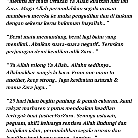
” Menitis air mata Ustazah Ya Allah kuatkan hati ibu
Zara.. Moga Allah permudahkan segala urusan
membawa mereka ke muka pengadilan dan di hukum
dengan sekeras keras hukuman Insyallah.. “
” Berat mata memandang, berat lagi bahu yang
memikul.. Abaikan suara-suara negatif.. Teruskan
perjuangan demi keadilan adik Zara.. “
” Ya Allah tolong Ya Allah.. Allahu sedihnya..
Allahuakbar nangis la baca. From one mom to
another, keep strong.. Jaga kesihatan ustazah &
mama Zara juga.. “
” 29 hari jalan begitu panjang & penuh cabaran..kami
rakyat marharen x putus mendoakan keadilan
tertegak buat JusticeForZara . Semoga ustazah,
peguam, ahli2 keluarga sentiasa Allah lindungi dan
tunjukan jalan , permudahkan segala urusan dan
keadilan buat kamu semua. Aaminn.. “