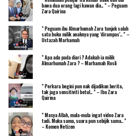
bawa dua orang lagi kawan dia.. ” – Peguam
Zara Qairina
” Peguam ibu Almarhumah Zara tunjuk salah
satu buku milik anaknya yang ‘dirampas’.. ” –
Ustazah Marhamah
” Apa ada pada diari ? Adakah ia milik
Almarhumah Zara ? – Marhamah Rosli
” Perkara begini pun nak dijadikan berita,
tak jaga sensitiviti betul.. ” – Ibu Zara
Qairina
” Masya Allah, mula-mula ingat video Zara
tadi. Muka sama, suara pun sebijik sama.. ”
– Komen Netizen