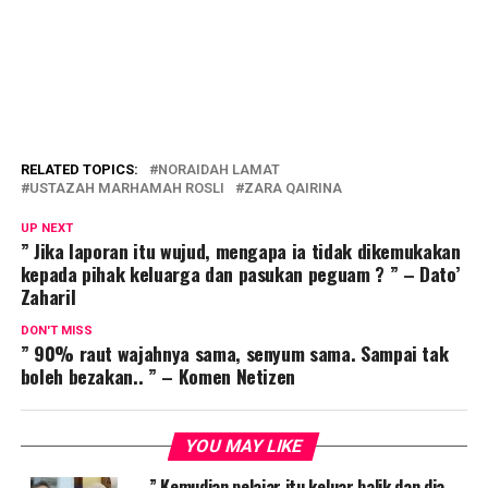
RELATED TOPICS:
NORAIDAH LAMAT
USTAZAH MARHAMAH ROSLI
ZARA QAIRINA
UP NEXT
” Jika laporan itu wujud, mengapa ia tidak dikemukakan
kepada pihak keluarga dan pasukan peguam ? ” – Dato’
Zaharil
DON'T MISS
” 90% raut wajahnya sama, senyum sama. Sampai tak
boleh bezakan.. ” – Komen Netizen
YOU MAY LIKE
” Kemudian pelajar itu keluar balik dan dia