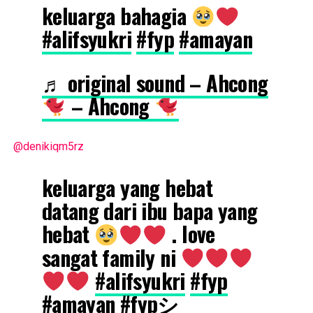
keluarga bahagia
#alifsyukri
#fyp
#amayan
♬ original sound – Ahcong
– Ahcong
@denikiqm5rz
keluarga yang hebat
datang dari ibu bapa yang
hebat
. love
sangat family ni
#alifsyukri
#fyp
#amayan
#fypシ