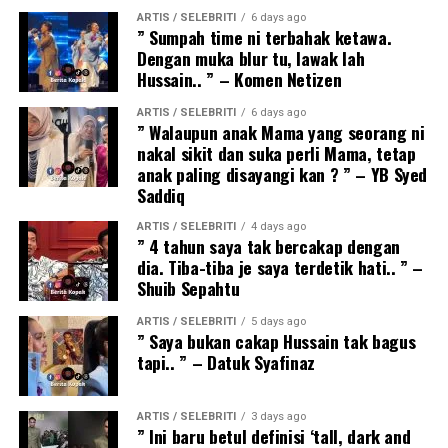
ARTIS / SELEBRITI
6 days ago
” Sumpah time ni terbahak ketawa.
Dengan muka blur tu, lawak lah
Hussain.. ” – Komen Netizen
ARTIS / SELEBRITI
6 days ago
” Walaupun anak Mama yang seorang ni
nakal sikit dan suka perli Mama, tetap
anak paling disayangi kan ? ” – YB Syed
Saddiq
ARTIS / SELEBRITI
4 days ago
” 4 tahun saya tak bercakap dengan
dia. Tiba-tiba je saya terdetik hati.. ” –
Shuib Sepahtu
ARTIS / SELEBRITI
5 days ago
” Saya bukan cakap Hussain tak bagus
tapi.. ” – Datuk Syafinaz
ARTIS / SELEBRITI
3 days ago
” Ini baru betul definisi ‘tall, dark and