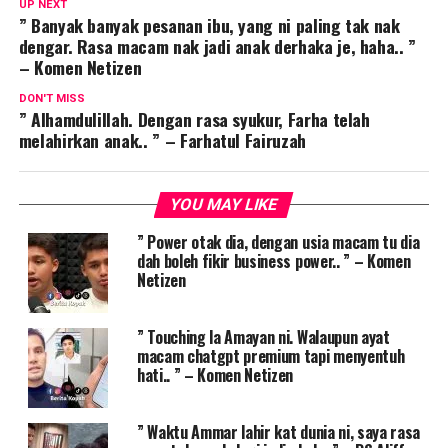
UP NEXT
” Banyak banyak pesanan ibu, yang ni paling tak nak
dengar. Rasa macam nak jadi anak derhaka je, haha.. ”
– Komen Netizen
DON'T MISS
” Alhamdulillah. Dengan rasa syukur, Farha telah
melahirkan anak.. ” – Farhatul Fairuzah
YOU MAY LIKE
” Power otak dia, dengan usia macam tu dia
dah boleh fikir business power.. ” – Komen
Netizen
” Touching la Amayan ni. Walaupun ayat
macam chatgpt premium tapi menyentuh
hati.. ” – Komen Netizen
” Waktu Ammar lahir kat dunia ni, saya rasa