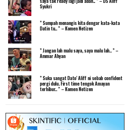
saya tak ready lagi jadi abah.. ” – DS Aliff
Syukri
” Sumpah menangis kita dengar kata-kata
Datin tu.. ” – Komen Netizen
” Jangan lah malu saya, saya malu lah.. ” –
Ammar Ahyan
” Suka sangat Dato’ Aliff ni sebab confident
pergi dulu. First time tengok Amayan
terhibur.. ” – Komen Netizen