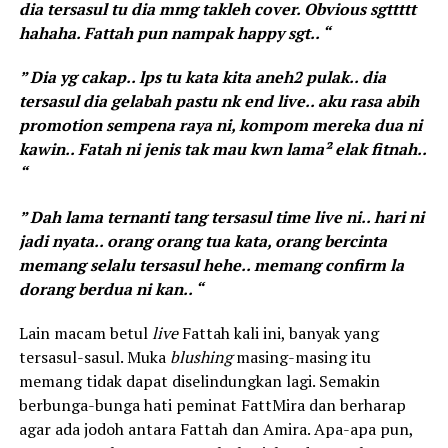
dia tersasul tu dia mmg takleh cover. Obvious sgttttt
hahaha. Fattah pun nampak happy sgt.. “
” Dia yg cakap.. lps tu kata kita aneh2 pulak.. dia
tersasul dia gelabah pastu nk end live.. aku rasa abih
promotion sempena raya ni, kompom mereka dua ni
kawin.. Fatah ni jenis tak mau kwn lama² elak fitnah..
“
” Dah lama ternanti tang tersasul time live ni.. hari ni
jadi nyata.. orang orang tua kata, orang bercinta
memang selalu tersasul hehe.. memang confirm la
dorang berdua ni kan.. “
Lain macam betul
live
Fattah kali ini, banyak yang
tersasul-sasul. Muka
blushing
masing-masing itu
memang tidak dapat diselindungkan lagi. Semakin
berbunga-bunga hati peminat FattMira dan berharap
agar ada jodoh antara Fattah dan Amira. Apa-apa pun,