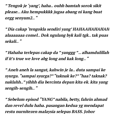
” Tengok je ‘yang’, haha.. ouhh bamtah sorok sikit
please.. Aku hempukkkk jugaa abang ni kang buat
orgg senyum2.. “
” Dia cakap ‘tengokla sendiri yang’ HAHAAHAHAHAH
alaaaaaaa comel.. Dok ngulang byk kali tgk.. tak puas
sekali.. “
” Hahaha terlepas cakap da ” yanggg ” .. alhamdulillah
if it’s true we love abg long and kak long.. “
” Aneh aneh la sangat, kahwin je la.. duta sampai ke
syurga. “sampai syurga?” “taknak ke?” “haa? taknak?
naklahh..” yihhh dia bercinta depan kita ek. kita yang
sengih-sengih.. “
” Sebelum episod “YANG” nabila, betty, fahrin ahmad
dan revel dulu haha. pasangan kedua yg mendapat
restu nurnitezen malaysia selepas BASS. Johor