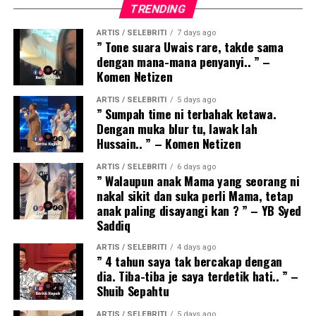
TRENDING
ARTIS / SELEBRITI
7 days ago
” Tone suara Uwais rare, takde sama
dengan mana-mana penyanyi.. ” –
Komen Netizen
ARTIS / SELEBRITI
5 days ago
” Sumpah time ni terbahak ketawa.
Dengan muka blur tu, lawak lah
Hussain.. ” – Komen Netizen
ARTIS / SELEBRITI
6 days ago
” Walaupun anak Mama yang seorang ni
nakal sikit dan suka perli Mama, tetap
anak paling disayangi kan ? ” – YB Syed
Saddiq
ARTIS / SELEBRITI
4 days ago
” 4 tahun saya tak bercakap dengan
dia. Tiba-tiba je saya terdetik hati.. ” –
Shuib Sepahtu
ARTIS / SELEBRITI
5 days ago