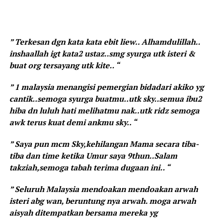
” Terkesan dgn kata kata ebit liew.. Alhamdulillah..
inshaallah igt kata2 ustaz..smg syurga utk isteri &
buat org tersayang utk kite.. “
” 1 malaysia menangisi pemergian bidadari akiko yg
cantik..semoga syurga buatmu..utk sky..semua ibu2
hiba dn luluh hati melihatmu nak..utk ridz semoga
awk terus kuat demi ankmu sky.. “
” Saya pun mcm Sky,kehilangan Mama secara tiba-
tiba dan time ketika Umur saya 9thun..Salam
takziah,semoga tabah terima dugaan ini.. “
” Seluruh Malaysia mendoakan mendoakan arwah
isteri abg wan, beruntung nya arwah. moga arwah
aisyah ditempatkan bersama mereka yg