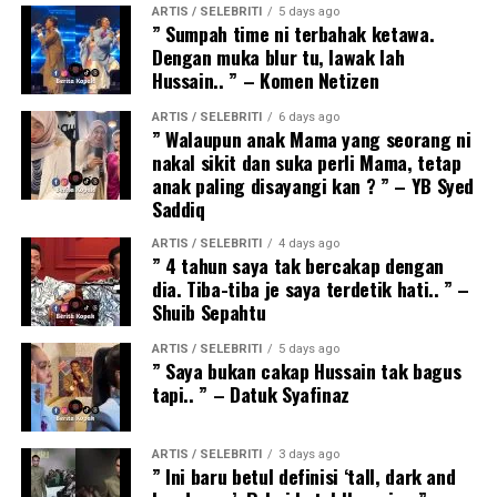
ARTIS / SELEBRITI
5 days ago
” Sumpah time ni terbahak ketawa.
Dengan muka blur tu, lawak lah
Hussain.. ” – Komen Netizen
ARTIS / SELEBRITI
6 days ago
” Walaupun anak Mama yang seorang ni
nakal sikit dan suka perli Mama, tetap
anak paling disayangi kan ? ” – YB Syed
Saddiq
ARTIS / SELEBRITI
4 days ago
” 4 tahun saya tak bercakap dengan
dia. Tiba-tiba je saya terdetik hati.. ” –
Shuib Sepahtu
ARTIS / SELEBRITI
5 days ago
” Saya bukan cakap Hussain tak bagus
tapi.. ” – Datuk Syafinaz
ARTIS / SELEBRITI
3 days ago
” Ini baru betul definisi ‘tall, dark and