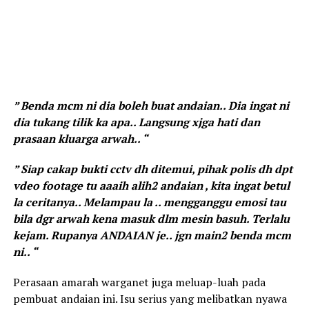
” Benda mcm ni dia boleh buat andaian.. Dia ingat ni
dia tukang tilik ka apa.. Langsung xjga hati dan
prasaan kluarga arwah.. “
” Siap cakap bukti cctv dh ditemui, pihak polis dh dpt
vdeo footage tu aaaih alih2 andaian , kita ingat betul
la ceritanya.. Melampau la .. mengganggu emosi tau
bila dgr arwah kena masuk dlm mesin basuh. Terlalu
kejam. Rupanya ANDAIAN je.. jgn main2 benda mcm
ni.. “
Perasaan amarah warganet juga meluap-luah pada
pembuat andaian ini. Isu serius yang melibatkan nyawa