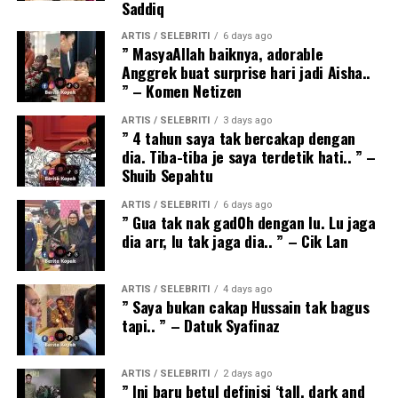
Saddiq
ARTIS / SELEBRITI
6 days ago
” MasyaAllah baiknya, adorable
Anggrek buat surprise hari jadi Aisha..
” – Komen Netizen
ARTIS / SELEBRITI
3 days ago
” 4 tahun saya tak bercakap dengan
dia. Tiba-tiba je saya terdetik hati.. ” –
Shuib Sepahtu
ARTIS / SELEBRITI
6 days ago
” Gua tak nak gad0h dengan lu. Lu jaga
dia arr, lu tak jaga dia.. ” – Cik Lan
ARTIS / SELEBRITI
4 days ago
” Saya bukan cakap Hussain tak bagus
tapi.. ” – Datuk Syafinaz
ARTIS / SELEBRITI
2 days ago
” Ini baru betul definisi ‘tall, dark and