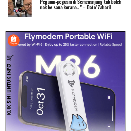
Peguam-peguam di Semenanjung tak boleh
nak ke sana kerana.. ” – Dato’ Zaharil