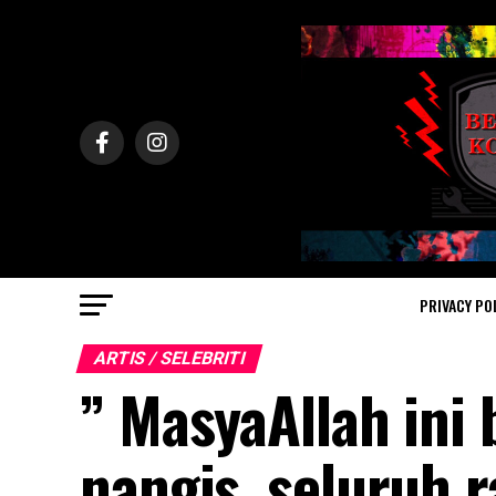
PRIVACY PO
ARTIS / SELEBRITI
” MasyaAllah ini
nangis, seluruh r