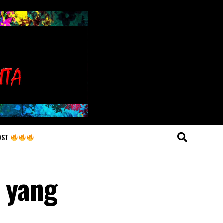
OST
e yang