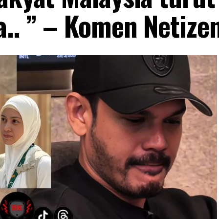
a.. ” – Komen Netize