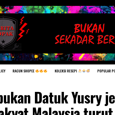
RACUN SHOPEE
KOLEKSI RESEPI
POPULAR P
LICY
 bukan Datuk Yusry j
akyat Malaysia turut