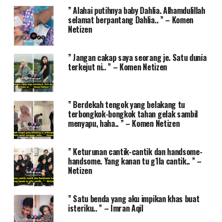
” Alahai putihnya baby Dahlia. Alhamdulillah
selamat berpantang Dahlia.. ” – Komen
Netizen
” Jangan cakap saya seorang je. Satu dunia
terkejut ni.. ” – Komen Netizen
” Berdekah tengok yang belakang tu
terbongkok-bongkok tahan gelak sambil
menyapu, haha.. ” – Komen Netizen
” Keturunan cantik-cantik dan handsome-
handsome. Yang kanan tu g1la cantik.. ” –
Netizen
” Satu benda yang aku impikan khas buat
isteriku.. ” – Imran Aqil