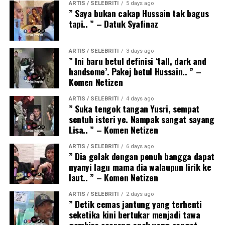
ARTIS / SELEBRITI
5 days ago
” Saya bukan cakap Hussain tak bagus
tapi.. ” – Datuk Syafinaz
ARTIS / SELEBRITI
3 days ago
” Ini baru betul definisi ‘tall, dark and
handsome’. Pakej betul Hussain.. ” –
Komen Netizen
ARTIS / SELEBRITI
4 days ago
” Suka tengok tangan Yusri, sempat
sentuh isteri ye. Nampak sangat sayang
Lisa.. ” – Komen Netizen
ARTIS / SELEBRITI
6 days ago
” Dia gelak dengan penuh bangga dapat
nyanyi lagu mama dia walaupun lirik ke
laut.. ” – Komen Netizen
ARTIS / SELEBRITI
2 days ago
” Detik cemas jantung yang terhenti
seketika kini bertukar menjadi tawa
gembira seorang anak yang sangat