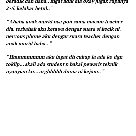
beradik dah haha.. ingat adik dia okay jugak rupanya
2×5. kelakar betul.. “
” Ahaha anak murid nya pon sama macam teacher
dia. terbahak aku ketawa dengar suara si kecik ni.
nervous phone aku dengar suara teacher dengan
anak murid haha.. “
” Hmmmmmmm aku ingat dh cukup la ada ko dgn
toklip… skali ada student n bakal pewaris teknik
nyanyian ko… arghhhhh dunia ni kejam.. “