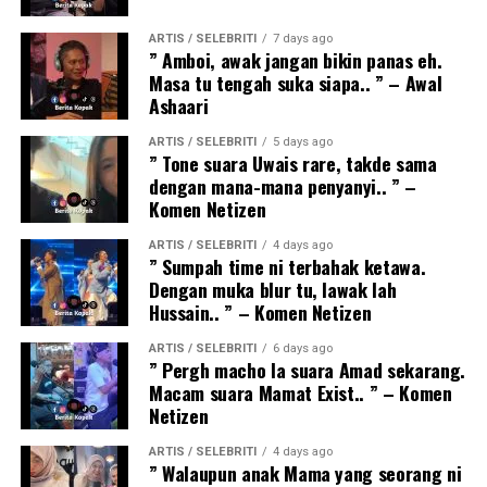
ARTIS / SELEBRITI
7 days ago
” Amboi, awak jangan bikin panas eh.
Masa tu tengah suka siapa.. ” – Awal
Ashaari
ARTIS / SELEBRITI
5 days ago
” Tone suara Uwais rare, takde sama
dengan mana-mana penyanyi.. ” –
Komen Netizen
ARTIS / SELEBRITI
4 days ago
” Sumpah time ni terbahak ketawa.
Dengan muka blur tu, lawak lah
Hussain.. ” – Komen Netizen
ARTIS / SELEBRITI
6 days ago
” Pergh macho la suara Amad sekarang.
Macam suara Mamat Exist.. ” – Komen
Netizen
ARTIS / SELEBRITI
4 days ago
” Walaupun anak Mama yang seorang ni