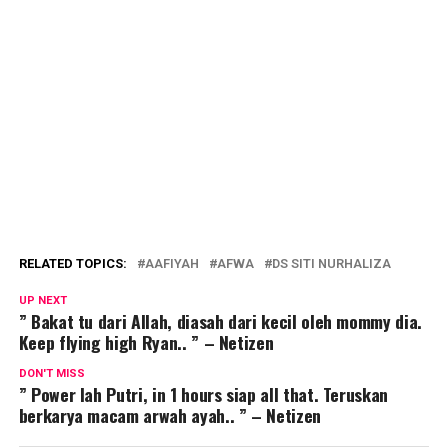
RELATED TOPICS:
AAFIYAH
AFWA
DS SITI NURHALIZA
UP NEXT
” Bakat tu dari Allah, diasah dari kecil oleh mommy dia.
Keep flying high Ryan.. ” – Netizen
DON'T MISS
” Power lah Putri, in 1 hours siap all that. Teruskan
berkarya macam arwah ayah.. ” – Netizen