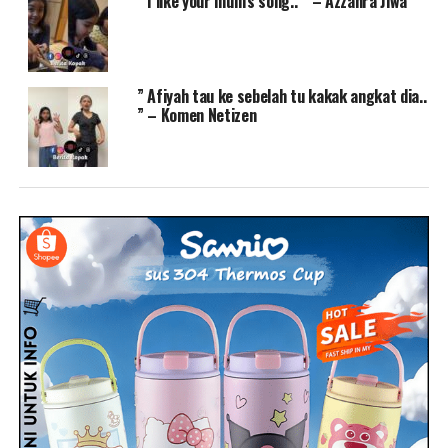
” I like your mum’s song.. ” – Azzahra Jiwa
” Afiyah tau ke sebelah tu kakak angkat dia..
” – Komen Netizen