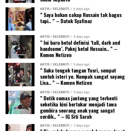
ARTIS / SELEBRITI
6 days ago
” Saya bukan cakap Hussain tak bagus
tapi.. ” – Datuk Syafinaz
ARTIS / SELEBRITI
4 days ago
” Ini baru betul definisi ‘tall, dark and
handsome’. Pakej betul Hussain.. ” –
Komen Netizen
ARTIS / SELEBRITI
5 days ago
” Suka tengok tangan Yusri, sempat
sentuh isteri ye. Nampak sangat sayang
Lisa.. ” – Komen Netizen
ARTIS / SELEBRITI
3 days ago
” Detik cemas jantung yang terhenti
seketika kini bertukar menjadi tawa
gembira seorang anak yang sangat
cerdik.. ” – IG Siti Sarah
ARTIS / SELEBRITI
7 days ago