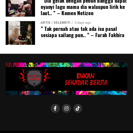
” Dia gelak dengan penuh bangga dapat
nyanyi lagu mama dia walaupun lirik ke
laut.. ” – Komen Netizen
ARTIS / SELEBRITI
3 days ago
” Tak pernah atau tak ada isu pasal
sesiapa sailang pun.. ” – Farah Fakhira