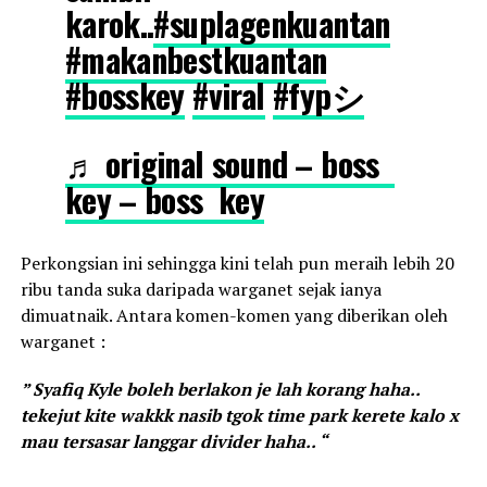
karok..
#suplagenkuantan
#makanbestkuantan
#bosskey
#viral
#fypシ
♬ original sound – boss
key – boss key
Perkongsian ini sehingga kini telah pun meraih lebih 20
ribu tanda suka daripada warganet sejak ianya
dimuatnaik. Antara komen-komen yang diberikan oleh
warganet :
” Syafiq Kyle boleh berlakon je lah korang haha..
tekejut kite wakkk nasib tgok time park kerete kalo x
mau tersasar langgar divider haha.. “