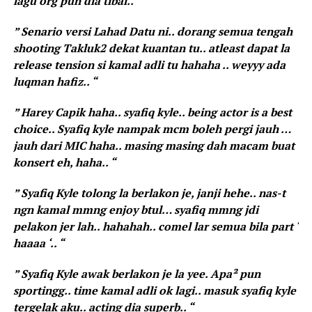
lagu org pun dia tibai.. “
” Senario versi Lahad Datu ni.. dorang semua tengah
shooting Takluk2 dekat kuantan tu.. atleast dapat la
release tension si kamal adli tu hahaha .. weyyy ada
luqman hafiz.. “
” Harey Capik haha.. syafiq kyle.. being actor is a best
choice.. Syafiq kyle nampak mcm boleh pergi jauh …
jauh dari MIC haha.. masing masing dah macam buat
konsert eh, haha.. “
” Syafiq Kyle tolong la berlakon je, janji hehe.. nas-t
ngn kamal mmng enjoy btul… syafiq mmng jdi
pelakon jer lah.. hahahah.. comel lar semua bila part ‘
haaaa ‘.. “
” Syafiq Kyle awak berlakon je la yee. Apa² pun
sportingg.. time kamal adli ok lagi.. masuk syafiq kyle
tergelak aku.. acting dia superb.. “