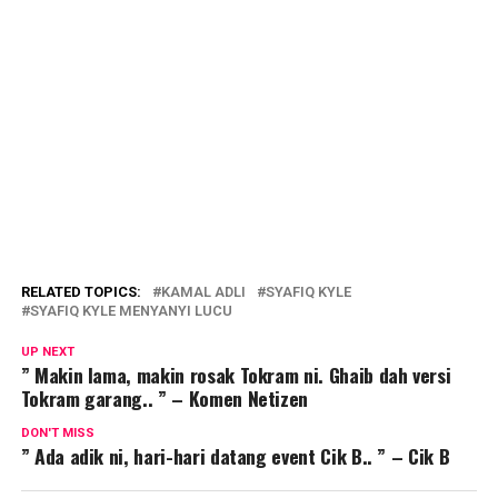
RELATED TOPICS:
KAMAL ADLI
SYAFIQ KYLE
SYAFIQ KYLE MENYANYI LUCU
UP NEXT
” Makin lama, makin rosak Tokram ni. Ghaib dah versi
Tokram garang.. ” – Komen Netizen
DON'T MISS
” Ada adik ni, hari-hari datang event Cik B.. ” – Cik B