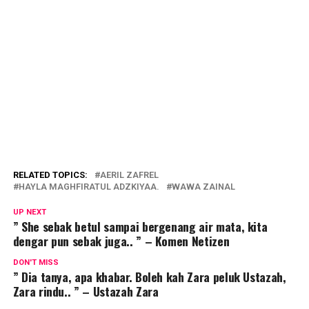
RELATED TOPICS:
AERIL ZAFREL
HAYLA MAGHFIRATUL ADZKIYAA.
WAWA ZAINAL
UP NEXT
” She sebak betul sampai bergenang air mata, kita
dengar pun sebak juga.. ” – Komen Netizen
DON'T MISS
” Dia tanya, apa khabar. Boleh kah Zara peluk Ustazah,
Zara rindu.. ” – Ustazah Zara