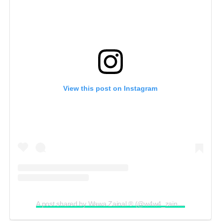
View this post on Instagram
A post shared by Wawa Zainal ®️ (@w4w4_zainal)