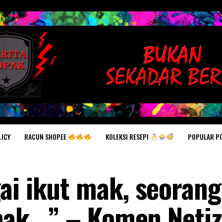
RACUN SHOPEE
KOLEKSI RESEPI
POPULAR P
LICY
ai ikut mak, seorang
pak.. ” – Komen Neti