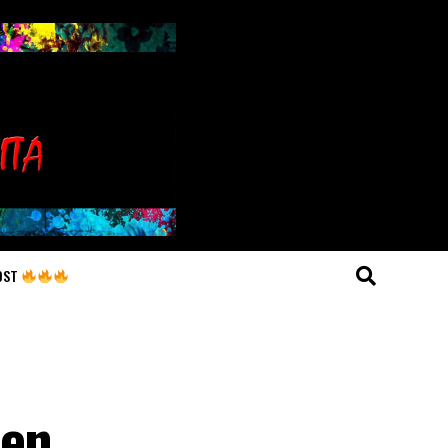
OST
zen