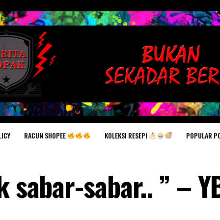
RACUN SHOPEE
KOLEKSI RESEPI
POPULAR P
LICY
k sabar-sabar.. ” – Y