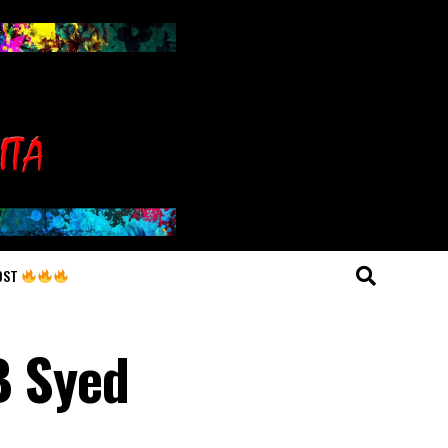
OST
B Syed