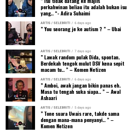
” Isu tidak datang ke majlis
perkahwinan beliau itu adalah bukan isu
yang.. “- Adira Suhaimi
ARTIS / SELEBRITI
6 days ago
” You seorang je ke autism ? ” – Ubai
ARTIS / SELEBRITI
7 days ago
” Lawak random pulak Dida, spontan.
Berdekah tengok mulut DSV kena sepit
macam tu.. ” – Komen Netizen
ARTIS / SELEBRITI
6 days ago
” Amboi, awak jangan bikin panas eh.
Masa tu tengah suka siapa.. ” – Awal
Ashaari
ARTIS / SELEBRITI
5 days ago
” Tone suara Uwais rare, takde sama
dengan mana-mana penyanyi.. ” –
Komen Netizen