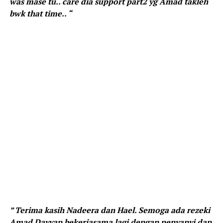
was mase tu.. care dia support part2 yg Amad takleh
bwk that time.. “
” Terima kasih Nadeera dan Hael. Semoga ada rezeki
Amad Dayyan bekerjasama lagi dengan penyanyi dan