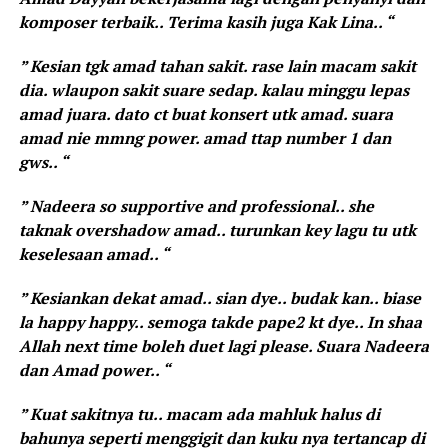
komposer terbaik.. Terima kasih juga Kak Lina.. “
” Kesian tgk amad tahan sakit. rase lain macam sakit
dia. wlaupon sakit suare sedap. kalau minggu lepas
amad juara. dato ct buat konsert utk amad. suara
amad nie mmng power. amad ttap number 1 dan
gws.. “
” Nadeera so supportive and professional.. she
taknak overshadow amad.. turunkan key lagu tu utk
keselesaan amad.. “
” Kesiankan dekat amad.. sian dye.. budak kan.. biase
la happy happy.. semoga takde pape2 kt dye.. In shaa
Allah next time boleh duet lagi please. Suara Nadeera
dan Amad power.. “
” Kuat sakitnya tu.. macam ada mahluk halus di
bahunya seperti menggigit dan kuku nya tertancap di