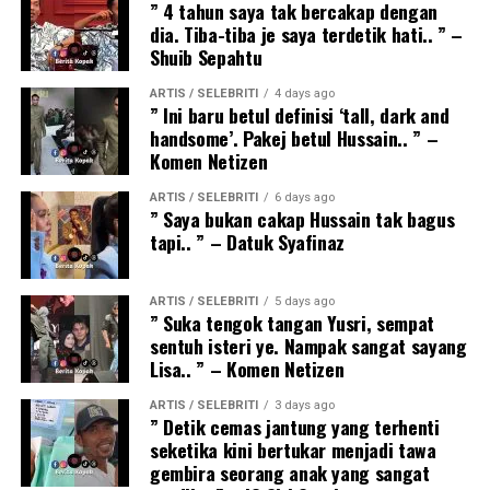
” 4 tahun saya tak bercakap dengan
dia. Tiba-tiba je saya terdetik hati.. ” –
Shuib Sepahtu
ARTIS / SELEBRITI
4 days ago
” Ini baru betul definisi ‘tall, dark and
handsome’. Pakej betul Hussain.. ” –
Komen Netizen
ARTIS / SELEBRITI
6 days ago
” Saya bukan cakap Hussain tak bagus
tapi.. ” – Datuk Syafinaz
ARTIS / SELEBRITI
5 days ago
” Suka tengok tangan Yusri, sempat
sentuh isteri ye. Nampak sangat sayang
Lisa.. ” – Komen Netizen
ARTIS / SELEBRITI
3 days ago
” Detik cemas jantung yang terhenti
seketika kini bertukar menjadi tawa
gembira seorang anak yang sangat