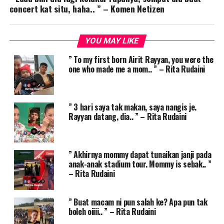
concert kat situ, haha.. ” – Komen Netizen
YOU MAY LIKE
” To my first born Airit Rayyan, you were the
one who made me a mom.. ” – Rita Rudaini
” 3 hari saya tak makan, saya nangis je.
Rayyan datang, dia.. ” – Rita Rudaini
” Akhirnya mommy dapat tunaikan janji pada
anak-anak stadium tour. Mommy is sebak.. ”
– Rita Rudaini
” Buat macam ni pun salah ke? Apa pun tak
boleh oiiii.. ” – Rita Rudaini