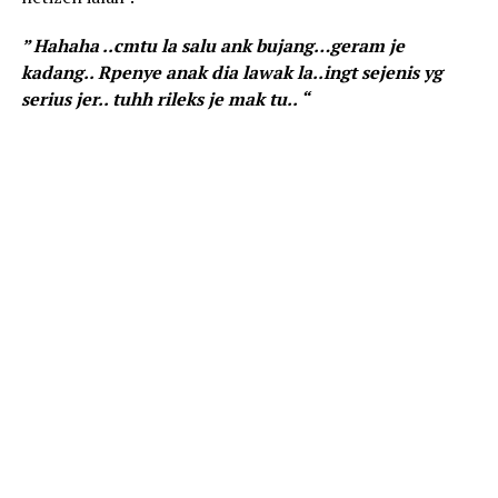
” Hahaha ..cmtu la salu ank bujang…geram je
kadang.. Rpenye anak dia lawak la..ingt sejenis yg
serius jer.. tuhh rileks je mak tu.. “