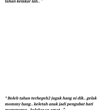
tahan kelakar lah.. “
” Boleh tahan terhegeh2 jugak hang ni dik.. gelak
mommy hang.. keletah anak jadi pengubat hati
mummynya.. kelakar ya amat.. “