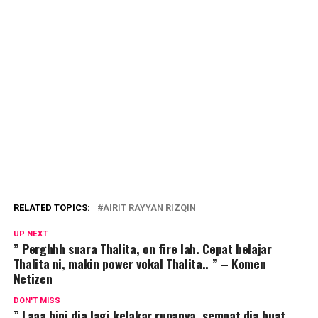
RELATED TOPICS:
AIRIT RAYYAN RIZQIN
UP NEXT
” Perghhh suara Thalita, on fire lah. Cepat belajar
Thalita ni, makin power vokal Thalita.. ” – Komen
Netizen
DON'T MISS
” Laaa bini dia lagi kelakar rupanya, sempat dia buat