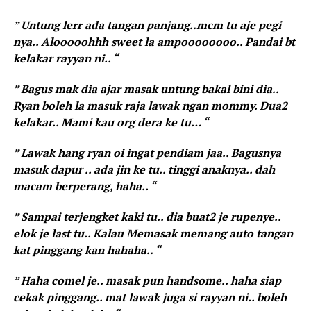
” Untung lerr ada tangan panjang..mcm tu aje pegi
nya.. Alooooohhh sweet la ampoooooooo.. Pandai bt
kelakar rayyan ni.. “
” Bagus mak dia ajar masak untung bakal bini dia..
Ryan boleh la masuk raja lawak ngan mommy. Dua2
kelakar.. Mami kau org dera ke tu… “
” Lawak hang ryan oi ingat pendiam jaa.. Bagusnya
masuk dapur .. ada jin ke tu.. tinggi anaknya.. dah
macam berperang, haha.. “
” Sampai terjengket kaki tu.. dia buat2 je rupenye..
elok je last tu.. Kalau Memasak memang auto tangan
kat pinggang kan hahaha.. “
” Haha comel je.. masak pun handsome.. haha siap
cekak pinggang.. mat lawak juga si rayyan ni.. boleh