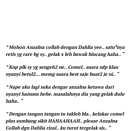
” Mohon Anzalna collab dengan Dahlia yee.. satu²nya
retis yg rare bg sy.. gelak x leh bawak bincang haha.. “
” Knp plk sy yg sengeh2 ne.. Comel.. suara sdp klau
nyanyi betul2… memg suara best saje buat2 je ni.. “
” Nape aku lagi suka dengar anzalna ketawa dari
nyanyi haisssss hehe. masalahnya dia yang gelak dulu
haha.. “
” Dengan tangan tangan tu takleh bla.. kelakar comel
plus sumbang sikit HAHAAHAAH.. please Anzalna
Collab dgn Dahlia rizal.. ku turut tergelak sis.. “