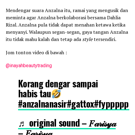
Mendengar suara Anzalna itu, ramai yang mengusik dan
meminta agar Anzalna berkolaborasi bersama Dahlia
Rizal. Anzalna pula tidak dapat menahan ketawa ketika
menyanyi. Walaupun segan-segan, gaya tangan Anzalna
itu tidak mahu kalah dan tetap ada
style
tersendiri.
Jom tonton video di bawah :
@inayahbeautytrading
Korang dengar sampai
habis tau
#anzalnanasir
#gattox
#fypppppp
♬ original sound – 𝐹𝒶𝓇𝒾𝓈𝓎𝒶
– 𝐹𝒶𝓇𝒾𝓈𝓎𝒶