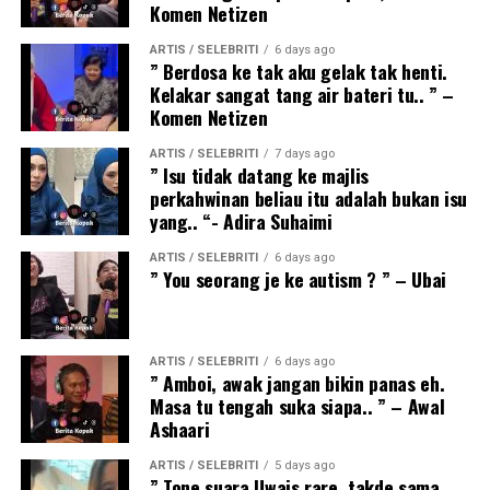
Komen Netizen
ARTIS / SELEBRITI
6 days ago
” Berdosa ke tak aku gelak tak henti.
Kelakar sangat tang air bateri tu.. ” –
Komen Netizen
ARTIS / SELEBRITI
7 days ago
” Isu tidak datang ke majlis
perkahwinan beliau itu adalah bukan isu
yang.. “- Adira Suhaimi
ARTIS / SELEBRITI
6 days ago
” You seorang je ke autism ? ” – Ubai
ARTIS / SELEBRITI
6 days ago
” Amboi, awak jangan bikin panas eh.
Masa tu tengah suka siapa.. ” – Awal
Ashaari
ARTIS / SELEBRITI
5 days ago
” Tone suara Uwais rare, takde sama