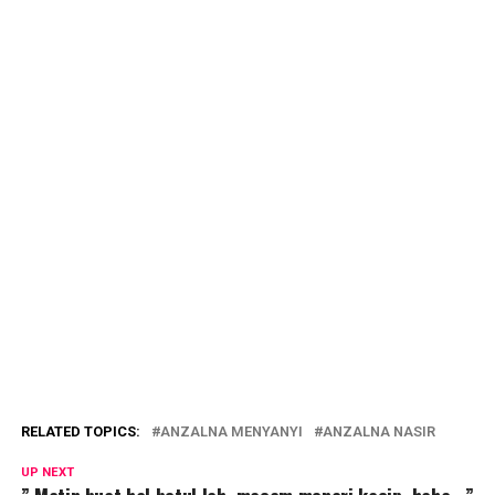
RELATED TOPICS:
ANZALNA MENYANYI
ANZALNA NASIR
UP NEXT
” Matin buat hal betul lah, macam menari kacip, haha.. ”