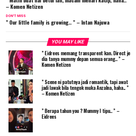
– Komen Netizen
DON'T MISS
” Our little family is growing.. ” – Intan Najuwa
YOU MAY LIKE
” Eidrees memang transparent kan. Direct je
dia tanya mummy depan semua orang.. ” –
Komen Netizen
” Scene ni patutnya jadi romantik, tapi awat
jadi lawak bila tengok muka Anzalna, haha.. ”
– Komen Netizen
” Berapa tahun you ? Mummy I tipu.. ” –
Eidrees