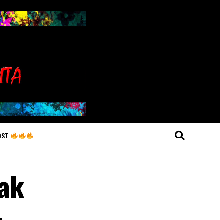
OST
pak
–