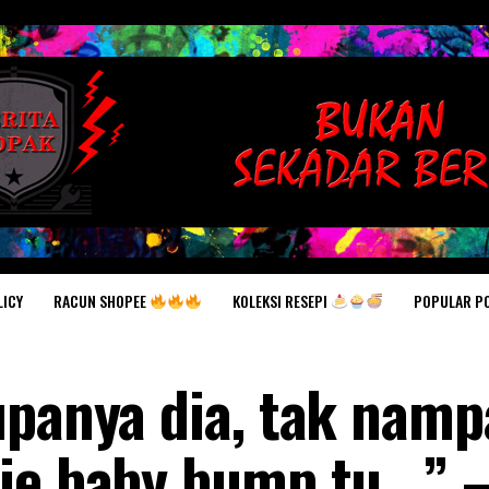
RACUN SHOPEE
KOLEKSI RESEPI
POPULAR P
LICY
upanya dia, tak nam
je baby bump tu.. ” 