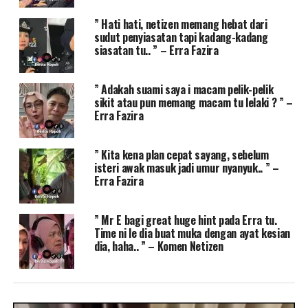
” Hati hati, netizen memang hebat dari
sudut penyiasatan tapi kadang-kadang
siasatan tu.. ” – Erra Fazira
” Adakah suami saya i macam pelik-pelik
sikit atau pun memang macam tu lelaki ? ” –
Erra Fazira
” Kita kena plan cepat sayang, sebelum
isteri awak masuk jadi umur nyanyuk.. ” –
Erra Fazira
” Mr E bagi great huge hint pada Erra tu.
Time ni le dia buat muka dengan ayat kesian
dia, haha.. ” – Komen Netizen