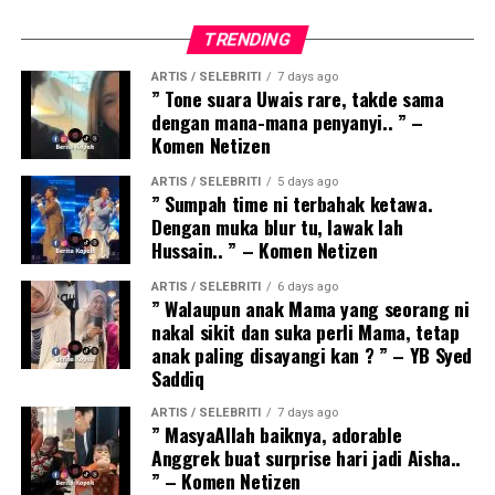
TRENDING
ARTIS / SELEBRITI
7 days ago
” Tone suara Uwais rare, takde sama
dengan mana-mana penyanyi.. ” –
Komen Netizen
ARTIS / SELEBRITI
5 days ago
” Sumpah time ni terbahak ketawa.
Dengan muka blur tu, lawak lah
Hussain.. ” – Komen Netizen
ARTIS / SELEBRITI
6 days ago
” Walaupun anak Mama yang seorang ni
nakal sikit dan suka perli Mama, tetap
anak paling disayangi kan ? ” – YB Syed
Saddiq
ARTIS / SELEBRITI
7 days ago
” MasyaAllah baiknya, adorable
Anggrek buat surprise hari jadi Aisha..
” – Komen Netizen