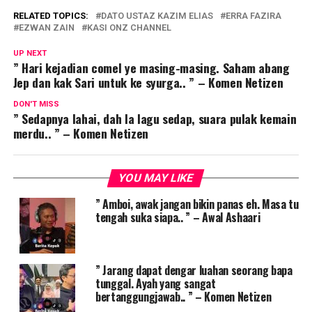
RELATED TOPICS:
DATO USTAZ KAZIM ELIAS
ERRA FAZIRA
EZWAN ZAIN
KASI ONZ CHANNEL
UP NEXT
” Hari kejadian comel ye masing-masing. Saham abang
Jep dan kak Sari untuk ke syurga.. ” – Komen Netizen
DON'T MISS
” Sedapnya lahai, dah la lagu sedap, suara pulak kemain
merdu.. ” – Komen Netizen
YOU MAY LIKE
” Amboi, awak jangan bikin panas eh. Masa tu
tengah suka siapa.. ” – Awal Ashaari
” Jarang dapat dengar luahan seorang bapa
tunggal. Ayah yang sangat
bertanggungjawab.. ” – Komen Netizen