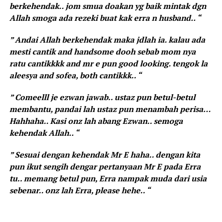
berkehendak.. jom smua doakan yg baik mintak dgn
Allah smoga ada rezeki buat kak erra n husband.. “
” Andai Allah berkehendak maka jdlah ia. kalau ada
mesti cantik and handsome dooh sebab mom nya
ratu cantikkkk and mr e pun good looking. tengok la
aleesya and sofea, both cantikkk.. “
” Comeelll je ezwan jawab.. ustaz pun betul-betul
membantu, pandai lah ustaz pun menambah perisa…
Hahhaha.. Kasi onz lah abang Ezwan.. semoga
kehendak Allah.. “
” Sesuai dengan kehendak Mr E haha.. dengan kita
pun ikut sengih dengar pertanyaan Mr E pada Erra
tu.. memang betul pun, Erra nampak muda dari usia
sebenar.. onz lah Erra, please hehe.. “