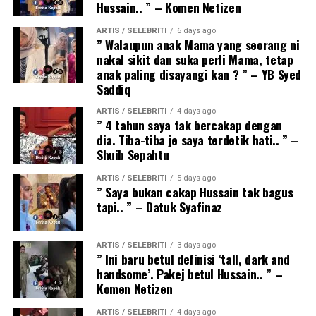
Hussain.. ” – Komen Netizen
ARTIS / SELEBRITI
6 days ago
” Walaupun anak Mama yang seorang ni
nakal sikit dan suka perli Mama, tetap
anak paling disayangi kan ? ” – YB Syed
Saddiq
ARTIS / SELEBRITI
4 days ago
” 4 tahun saya tak bercakap dengan
dia. Tiba-tiba je saya terdetik hati.. ” –
Shuib Sepahtu
ARTIS / SELEBRITI
5 days ago
” Saya bukan cakap Hussain tak bagus
tapi.. ” – Datuk Syafinaz
ARTIS / SELEBRITI
3 days ago
” Ini baru betul definisi ‘tall, dark and
handsome’. Pakej betul Hussain.. ” –
Komen Netizen
ARTIS / SELEBRITI
4 days ago