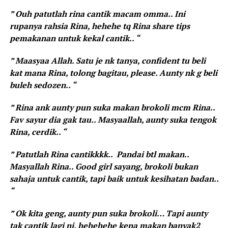
” Ouh patutlah rina cantik macam omma.. Ini
rupanya rahsia Rina, hehehe tq Rina share tips
pemakanan untuk kekal cantik.. “
” Maasyaa Allah. Satu je nk tanya, confident tu beli
kat mana Rina, tolong bagitau, please. Aunty nk g beli
buleh sedozen.. “
” Rina ank aunty pun suka makan brokoli mcm Rina..
Fav sayur dia gak tau.. Masyaallah, aunty suka tengok
Rina, cerdik.. “
” Patutlah Rina cantikkkk.. Pandai btl makan..
Masyallah Rina.. Good girl sayang, brokoli bukan
sahaja untuk cantik, tapi baik untuk kesihatan badan..
“
” Ok kita geng, aunty pun suka brokoli… Tapi aunty
tak cantik lagi ni, hehehehe kena makan banyak2