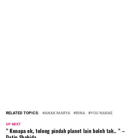
RELATED TOPICS:
ANAK MARYA
RINA
YOU NARAE
UP NEXT
” Kenapa ek, tolong pindah planet lain boleh tak.. ” –
Datin Shahida