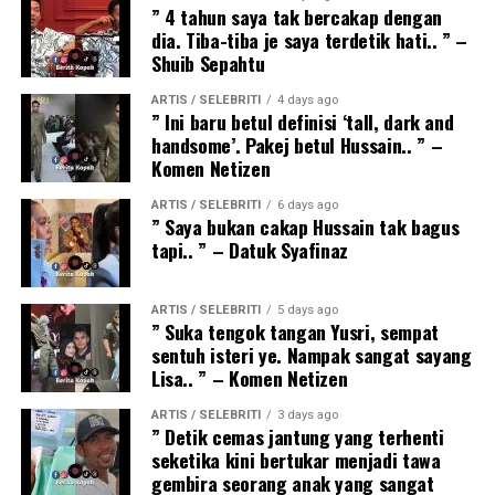
” 4 tahun saya tak bercakap dengan
dia. Tiba-tiba je saya terdetik hati.. ” –
Shuib Sepahtu
ARTIS / SELEBRITI
4 days ago
” Ini baru betul definisi ‘tall, dark and
handsome’. Pakej betul Hussain.. ” –
Komen Netizen
ARTIS / SELEBRITI
6 days ago
” Saya bukan cakap Hussain tak bagus
tapi.. ” – Datuk Syafinaz
ARTIS / SELEBRITI
5 days ago
” Suka tengok tangan Yusri, sempat
sentuh isteri ye. Nampak sangat sayang
Lisa.. ” – Komen Netizen
ARTIS / SELEBRITI
3 days ago
” Detik cemas jantung yang terhenti
seketika kini bertukar menjadi tawa
gembira seorang anak yang sangat