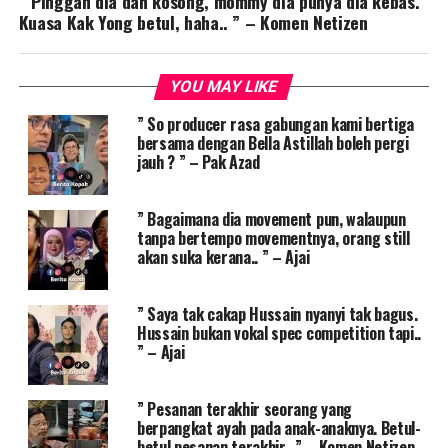
” Pinggan dia dah kosong, mommy dia punya dia kebas.
Kuasa Kak Yong betul, haha.. ” – Komen Netizen
YOU MAY LIKE
” So producer rasa gabungan kami bertiga
bersama dengan Bella Astillah boleh pergi
jauh ? ” – Pak Azad
” Bagaimana dia movement pun, walaupun
tanpa bertempo movementnya, orang still
akan suka kerana.. ” – Ajai
” Saya tak cakap Hussain nyanyi tak bagus.
Hussain bukan vokal spec competition tapi..
” – Ajai
” Pesanan terakhir seorang yang
berpangkat ayah pada anak-anaknya. Betul-
betul pesanan terakhir.. ” – Komen Netizen