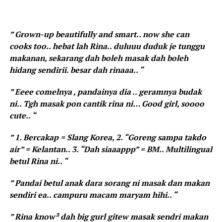
” Grown-up beautifully and smart.. now she can
cooks too.. hebat lah Rina.. duluuu duduk je tunggu
makanan, sekarang dah boleh masak dah boleh
hidang sendirii. besar dah rinaaa.. “
” Eeee comelnya , pandainya dia .. geramnya budak
ni.. Tgh masak pon cantik rina ni… Good girl, soooo
cute.. “
” 1. Bercakap = Slang Korea, 2. “Goreng sampa takdo
air” = Kelantan.. 3. “Dah siaaappp” = BM.. Multilingual
betul Rina ni.. “
” Pandai betul anak dara sorang ni masak dan makan
sendiri ea.. campuru macam maryam hihi.. “
” Rina know² dah big gurl gitew masak sendri makan