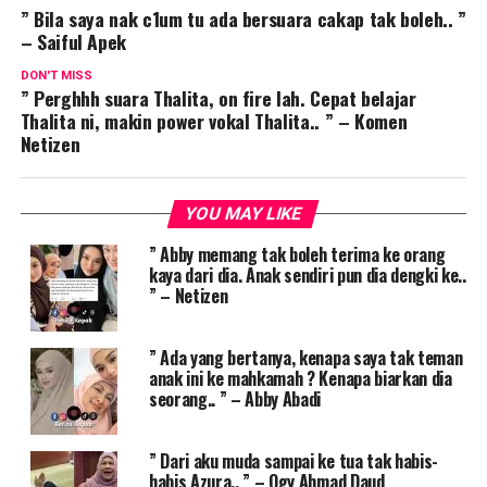
” Bila saya nak c1um tu ada bersuara cakap tak boleh.. ”
– Saiful Apek
DON'T MISS
” Perghhh suara Thalita, on fire lah. Cepat belajar
Thalita ni, makin power vokal Thalita.. ” – Komen
Netizen
YOU MAY LIKE
” Abby memang tak boleh terima ke orang
kaya dari dia. Anak sendiri pun dia dengki ke..
” – Netizen
” Ada yang bertanya, kenapa saya tak teman
anak ini ke mahkamah ? Kenapa biarkan dia
seorang.. ” – Abby Abadi
” Dari aku muda sampai ke tua tak habis-
habis Azura.. ” – Ogy Ahmad Daud