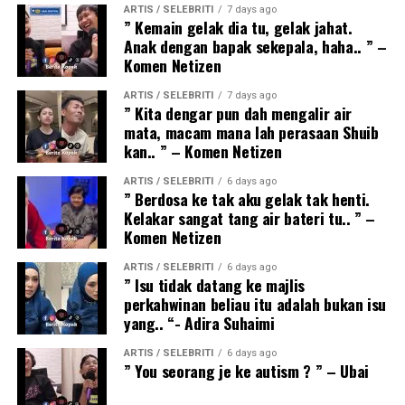
ARTIS / SELEBRITI
7 days ago
” Kemain gelak dia tu, gelak jahat.
Anak dengan bapak sekepala, haha.. ” –
Komen Netizen
ARTIS / SELEBRITI
7 days ago
” Kita dengar pun dah mengalir air
mata, macam mana lah perasaan Shuib
kan.. ” – Komen Netizen
ARTIS / SELEBRITI
6 days ago
” Berdosa ke tak aku gelak tak henti.
Kelakar sangat tang air bateri tu.. ” –
Komen Netizen
ARTIS / SELEBRITI
6 days ago
” Isu tidak datang ke majlis
perkahwinan beliau itu adalah bukan isu
yang.. “- Adira Suhaimi
ARTIS / SELEBRITI
6 days ago
” You seorang je ke autism ? ” – Ubai