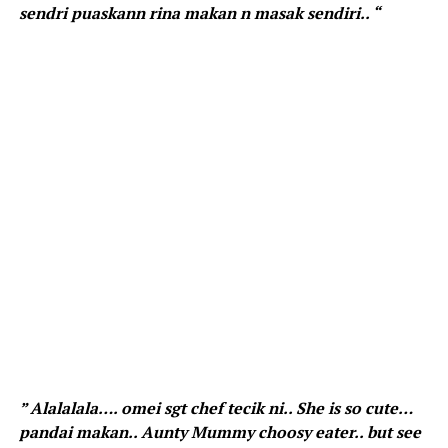
sendri puaskann rina makan n masak sendiri.. “
” Alalalala…. omei sgt chef tecik ni.. She is so cute…
pandai makan.. Aunty Mummy choosy eater.. but see