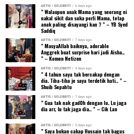
ARTIS / SELEBRITI
6 days ago
” Walaupun anak Mama yang seorang ni
nakal sikit dan suka perli Mama, tetap
anak paling disayangi kan ? ” – YB Syed
Saddiq
ARTIS / SELEBRITI
7 days ago
” MasyaAllah baiknya, adorable
Anggrek buat surprise hari jadi Aisha..
” – Komen Netizen
ARTIS / SELEBRITI
4 days ago
” 4 tahun saya tak bercakap dengan
dia. Tiba-tiba je saya terdetik hati.. ” –
Shuib Sepahtu
ARTIS / SELEBRITI
7 days ago
” Gua tak nak gad0h dengan lu. Lu jaga
dia arr, lu tak jaga dia.. ” – Cik Lan
ARTIS / SELEBRITI
5 days ago
” Saya bukan cakap Hussain tak bagus